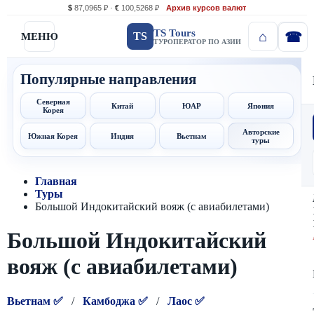
$
87,0965 ₽ ·
€
100,5268 ₽
Архив курсов валют
TS Tours
TS
МЕНЮ
ТУРОПЕРАТОР ПО АЗИИ
Популярные направления
Северная
Китай
ЮАР
Япония
Корея
Авторские
Южная Корея
Индия
Вьетнам
туры
Главная
Туры
Большой Индокитайский вояж (с авиабилетами)
Большой Индокитайский
вояж (с авиабилетами)
Вьетнам ✅
/
Камбоджа ✅
/
Лаос ✅