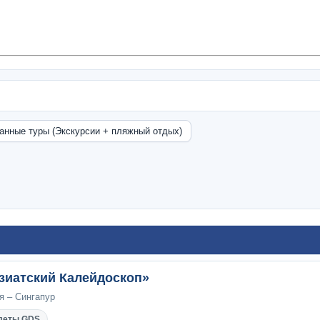
анные туры (Экскурсии + пляжный отдых)
азиатский Калейдоскоп»
я – Сингапур
леты GDS