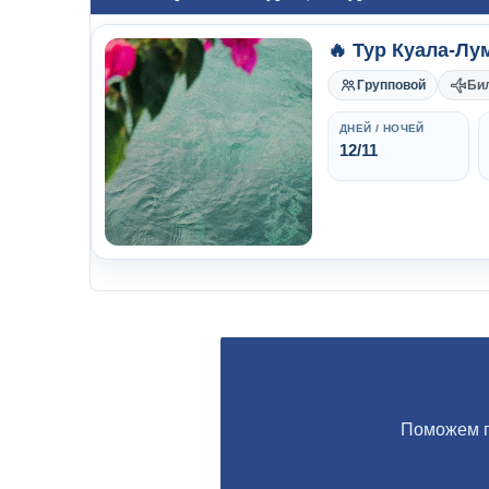
🔥 Тур Куала-Лум
Групповой
Би
ДНЕЙ / НОЧЕЙ
12/11
Поможем п