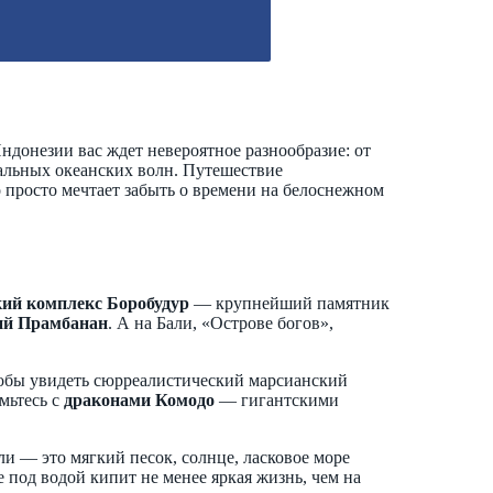
ндонезии вас ждет невероятное разнообразие: от
альных океанских волн. Путешествие
 просто мечтает забыть о времени на белоснежном
кий комплекс Боробудур
— крупнейший памятник
ий Прамбанан
. А на Бали, «Острове богов»,
тобы увидеть сюрреалистический марсианский
мьтесь с
драконами Комодо
— гигантскими
ли — это мягкий песок, солнце, ласковое море
 под водой кипит не менее яркая жизнь, чем на