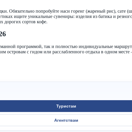
ки. Обязательно попробуйте наси горенг (жареный рис), сате (ш
тиках ищите уникальные сувениры: изделия из батика и резного
х дорогих сортов кофе.
26
уманной программой, так и полностью индивидуальные маршруты
ким островам с гидом или расслабленного отдыха в одном мест
Туристам
Агентствам