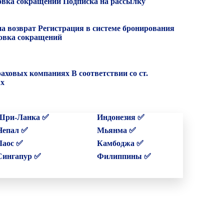
вка сокращений
Подписка на рассылку
на возврат
Регистрация в системе бронирования
вка сокращений
раховых компаниях
В соответствии со ст.
ых
Шри-Ланка ✅
Индонезия ✅
Непал ✅
Мьянма ✅
Лаос ✅
Камбоджа ✅
Сингапур ✅
Филиппины ✅