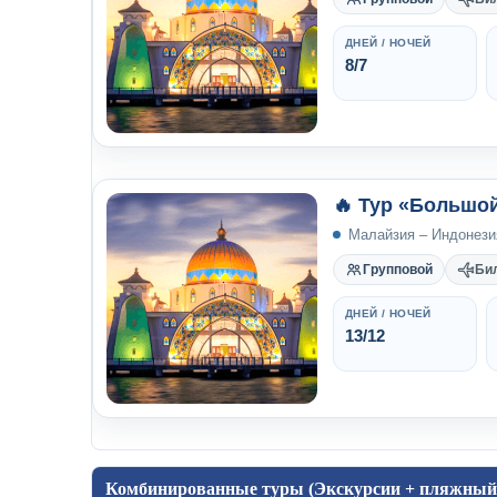
ДНЕЙ / НОЧЕЙ
8/7
🔥 Тур «Большо
Малайзия – Индонези
Групповой
Би
ДНЕЙ / НОЧЕЙ
13/12
Комбинированные туры (Экскурсии + пляжный