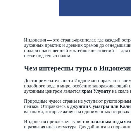
Индонезия — это страна-архипелаг, где каждый остр
духовных практик и древних храмов до огнедышащи
подарит насыщенный коктейль впечатлений — для це
песке под тенью пальм.
Чем интересны туры в Индонез
Достопримечательности Индонезии поражают своим
подобного рода в мире, особенно завораживающий н
духовным центром является
храм Улувату
на скале 
Природные чудеса страны не уступают рукотворным
пейзаж. Отправьтесь в
джунгли Суматры или Кали
варанами, которые живут на одноименных островах 
Индонезия привлекает туристов
пляжным отдыхом
и развитая инфрастуктура. Для дайвинга и снорклин