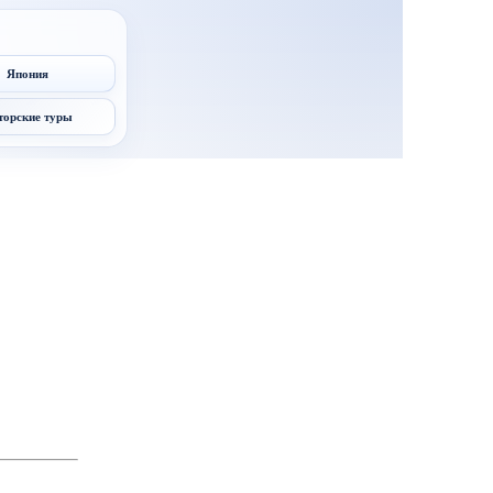
Япония
торские туры