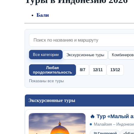
Бали
Все категории
Экскурсионные туры
Комбиниров
Любая
8/7
12/11
13/12
продолжительность
Показаны все туры
Экскурсионные туры
🔥 Тур «Малый 
Малайзия – Индонези
Групповой
Би