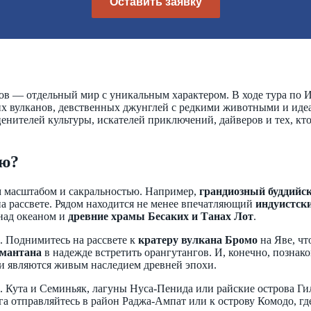
Оставить заявку
ов — отдельный мир с уникальным характером. В ходе тура по И
х вулканов, девственных джунглей с редкими животными и иде
нителей культуры, искателей приключений, дайверов и тех, кто
ию?
 масштабом и сакральностью. Например,
грандиозный буддийс
а рассвете. Рядом находится не менее впечатляющий
индуистск
над океаном и
древние храмы Бесаких и Танах Лот
.
. Поднимитесь на рассвете к
кратеру вулкана Бромо
на Яве, ч
мантана
в надежде встретить орангутангов. И, конечно, познако
и являются живым наследием древней эпохи.
. Кута и Семиньяк, лагуны Нуса-Пенида или райские острова Ги
га отправляйтесь в район Раджа-Ампат или к острову Комодо, где