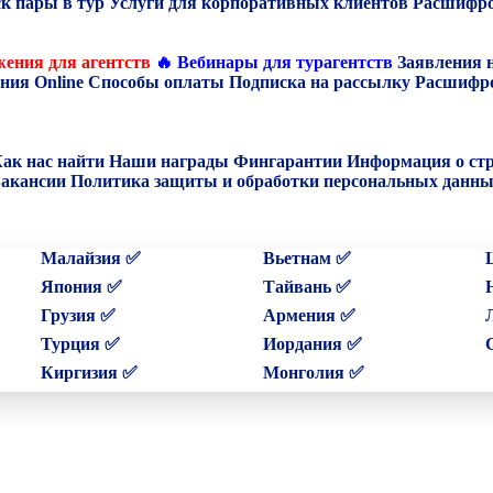
к пары в тур
Услуги для корпоративных клиентов
Расшифро
ения для агентств
🔥 Вебинары для турагентств
Заявления 
ния Online
Способы оплаты
Подписка на рассылку
Расшифро
ак нас найти
Наши награды
Фингарантии
Информация о ст
акансии
Политика защиты и обработки персональных данн
Малайзия ✅
Вьетнам ✅
Япония ✅
Тайвань ✅
Грузия ✅
Армения ✅
Турция ✅
Иордания ✅
Киргизия ✅
Монголия ✅