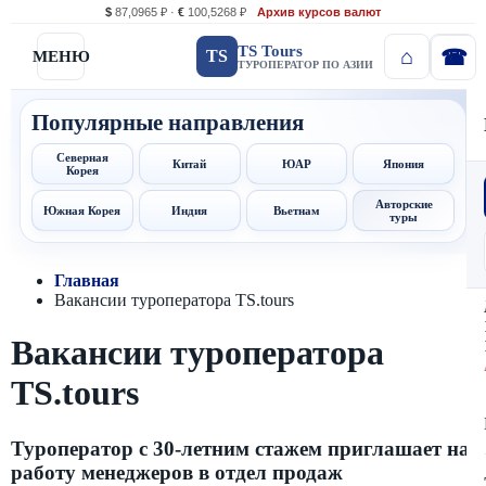
$
87,0965 ₽ ·
€
100,5268 ₽
Архив курсов валют
TS Tours
TS
МЕНЮ
ТУРОПЕРАТОР ПО АЗИИ
Популярные направления
Северная
Китай
ЮАР
Япония
Корея
Авторские
Южная Корея
Индия
Вьетнам
туры
Главная
Вакансии туроператора TS.tours
Вакансии туроператора
TS.tours
Туроператор с 30-летним стажем приглашает на
работу менеджеров в отдел продаж