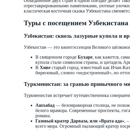
Объединение двух стран в одной поездке делает та
отреставрированными памятниками, уютные улочки и
классическая восточная сказка Узбекистана сменяет
Туры с посещением Узбекистана 
Узбекистан: сквозь лазурные купола и в
Узбекистан — это квинтэссенция Великого шёлкового
В священном городе
Бухаре
, как кажется, са
купола стали символом страны, и цитадель Ар
В
Хиве
старый город, известный как Ичан-Ка
бирюзовый, словно «недостроенный», но отто
Туркменистан: за гранью привычного м
Туркменистан встречает путешественника соверше
Ашхабад
— беломраморная столица, не похожая
белого мрамора. Современные проспекты, гиг
романа.
Газовый кратер Дарваза, или «Врата ада»
, 
всего мира. Огромный пылающий кратер посре