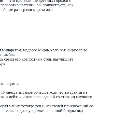
ан — это про величие древних городов с
ервооткрывателя»: вы почувствуете, как
, где разверзлись врата ада.
ым минаретом, медресе Мири-Араб, чьи бирюзовые
ансамбль.
ь среди его крепостных стен, вы увидите
Арк.
живающими.
 Гиннесса за самое большое количество зданий из
ский пейзаж, словно сошедший со страниц научного
оторая манит фотографов и искателей приключений со
вьте: вы сидите у кромки огненной бездны под