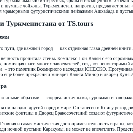
кой тур максимально интересных, ярким и насыщенным. Узбекист
 шумные чойхоны. Туркменистан, напротив, предлагает опыт «п
ся мраморными футуристическими пейзажами Ашхабада и пустыней
и Туркменистана от TS.tours
ремя
 пути, где каждый город — как отдельная глава древней книги.
ма вечность пропитала стены. Комплекс Пои-Калян с его огромн
к, помнящая шаги многих завоевателей, создают неповторимый 
ла, – это памятник Всемирного наследияя ЮНЕСКО. Прогуливаяс
го еще более прекрасный минарет Кальта-Минор и дворец Куня-
ира
нно иными образами — сюрреалистичными, суровыми и завора
 ни на один другой город в мире. Он занесен в Книгу рекордов
антские фонтаны и Дворец Бракосочетаний создают футуристиче
– Главная и самая мистическая достопримечательность страны, к
ди ночной пустыни Каракумы, не может не впечатлить. Предста