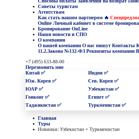
Способы оплаты
Заявления на возврат
Поис
Советы туристам
Агентствам
Как стать нашим партнером
🔥
Спецпредлож
Online
Личный кабинет в системе бронирова
Бронирование OnLine
Наши новости и СПО
О компании
О нашей компании
О нас пишут
Контакты
К
11.2.Закона №132-ФЗ
Реквизиты компании
В
+7 (495) 633-88-00
Перезвонить мне
Китай ✅
Индия ✅
Юж. Корея ✅
Сев. Корея ✅
ЮАР ✅
Узбекистан ✅
Гонконг ✅
Египет ✅
Таджикистан ✅
Туркменистан ✅
Главная
Туры
Новинки: Узбекистан + Туркменистан