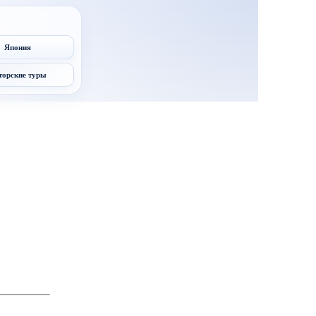
Япония
торские туры