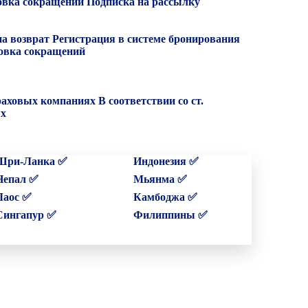
вка сокращений
Подписка на рассылку
на возврат
Регистрация в системе бронирования
вка сокращений
раховых компаниях
В соответствии со ст.
ых
Шри-Ланка ✅
Индонезия ✅
Непал ✅
Мьянма ✅
Лаос ✅
Камбоджа ✅
Сингапур ✅
Филиппины ✅