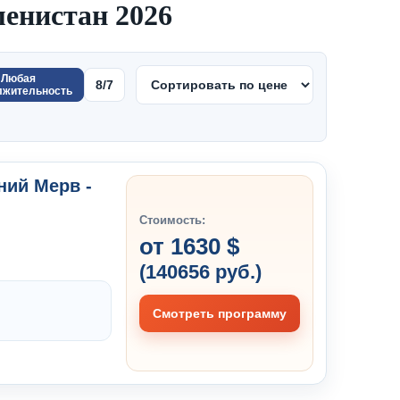
енистан 2026
Любая
8/7
лжительность
вний Мерв -
Стоимость:
от 1630 $
(140656 руб.)
Смотреть программу