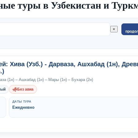
ые туры в Узбекистан и Туркм
×
продо
ей: Хива (Узб.) - Дарваза, Ашхабад (1н), Дре
.)
аза (1н) – Ашхабад (1н) – Мары (1н) – Бухара (2н)
ный
Без авиа
ДАТЫ ТУРА
Ежедневно