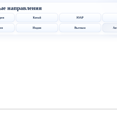
ые направления
рея
Китай
ЮАР
ея
Индия
Вьетнам
Ав