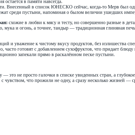
 остается в памяти навсегда.
ти. Внесенный в список ЮНЕСКО сейчас, когда-то Мерв был од
лежат среди пустыни, напоминая о былом величии ушедших импе
ран:
схожие в любви к мясу и тесту, но совершенно разные в дета
о, мука и огонь, а точнее, тандыр — традиционная глиняная печ
ций и уважение к чистому вкусу продуктов, без излишества спе
го, часто готовят с добавлением сухофруктов, что придает блю
диционно запекали прямо в раскалённом песке пустыни.
 — это не просто галочки в списке увиденных стран, а глубоко
с чувством, что прожили не одну, а сразу несколько жизней — 