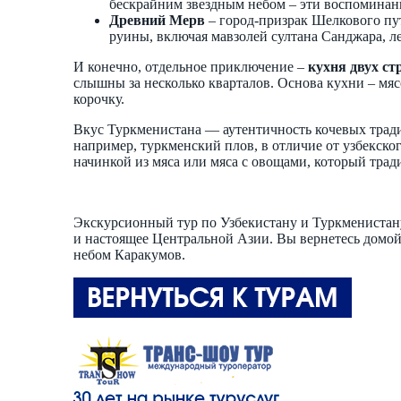
бескрайним звездным небом – эти воспоминания
Древний Мерв
– город-призрак Шелкового пу
руины, включая мавзолей султана Санджара, 
И конечно, отдельное приключение –
кухня двух ст
слышны за несколько кварталов. Основа кухни – мяс
корочку.
Вкус Туркменистана — аутентичность кочевых тради
например, туркменский плов, в отличие от узбекско
начинкой из мяса или мяса с овощами, который тра
Экскурсионный тур по Узбекистану и Туркменистану
и настоящее Центральной Азии. Вы вернетесь домой 
небом Каракумов.