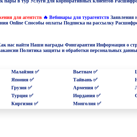
к пары в тур
Услуги для корпоративных клиентов
Расшифро
ения для агентств
🔥 Вебинары для турагентств
Заявления 
ния Online
Способы оплаты
Подписка на рассылку
Расшифро
ак нас найти
Наши награды
Фингарантии
Информация о ст
акансии
Политика защиты и обработки персональных данн
Малайзия ✅
Вьетнам ✅
Япония ✅
Тайвань ✅
Грузия ✅
Армения ✅
Турция ✅
Иордания ✅
Киргизия ✅
Монголия ✅