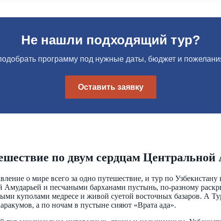
Не нашли подходящий тур?
одобрать программу под нужные даты, бюджет и пожелания
Оставить заявку
ешествие по двум сердцам Центральной
ление о мире всего за одно путешествие, и тур по Узбекистан
кой Амударьей и песчаными барханами пустынь, по-разному рас
рными куполами медресе и живой суетой восточных базаров. А Ту
ракумов, а по ночам в пустыне сияют «Врата ада».