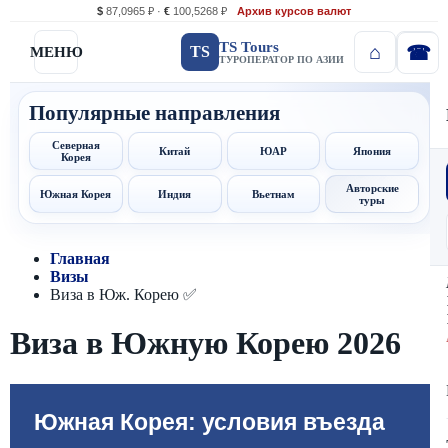
$
87,0965 ₽ ·
€
100,5268 ₽
Архив курсов валют
TS Tours
TS
МЕНЮ
ТУРОПЕРАТОР ПО АЗИИ
Популярные направления
Северная
Китай
ЮАР
Япония
Корея
Авторские
Южная Корея
Индия
Вьетнам
туры
Главная
Визы
Виза в Юж. Корею ✅
Виза в Южную Корею 2026
Южная Корея: условия въезда