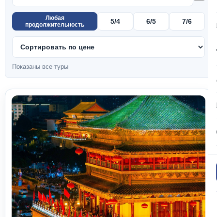
Любая
5/4
6/5
7/6
продолжительность
Показаны все туры