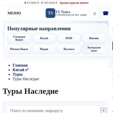
$
87,0965 ₽ ·
€
100,5268 ₽
Архив курсов валют
TS Tours
TS
МЕНЮ
ТУРОПЕРАТОР ПО АЗИИ
Популярные направления
Северная
Китай
ЮАР
Япония
Корея
Авторские
Южная Корея
Индия
Вьетнам
туры
Главная
Китай ✅
Туры
Туры Наследие
Туры Наследие
×