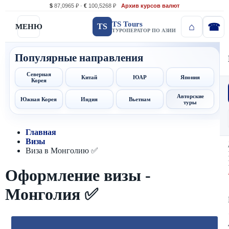
$
87,0965 ₽ ·
€
100,5268 ₽
Архив курсов валют
TS Tours
TS
МЕНЮ
ТУРОПЕРАТОР ПО АЗИИ
Популярные направления
Северная
Китай
ЮАР
Япония
Корея
Авторские
Южная Корея
Индия
Вьетнам
туры
Главная
Визы
Виза в Монголию ✅
Оформление визы -
Монголия ✅