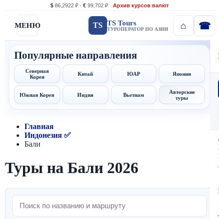
$
86,2922 ₽ ·
€
99,702 ₽
Архив курсов валют
TS Tours
TS
МЕНЮ
ТУРОПЕРАТОР ПО АЗИИ
Популярные направления
Северная
Китай
ЮАР
Япония
Корея
Авторские
Южная Корея
Индия
Вьетнам
туры
Главная
Индонезия ✅
Бали
Туры на Бали 2026