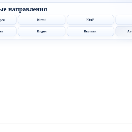
ые направления
рея
Китай
ЮАР
ея
Индия
Вьетнам
Ав