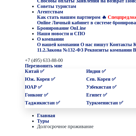
Способы оплаты
Заявления на возврат
Поис
Советы туристам
Агентствам
Как стать нашим партнером
🔥
Спецпредлож
Online
Личный кабинет в системе бронирова
Бронирование OnLine
Наши новости и СПО
О компании
О нашей компании
О нас пишут
Контакты
К
11.2.Закона №132-ФЗ
Реквизиты компании
В
+7 (495) 633-88-00
Перезвонить мне
Китай ✅
Индия ✅
Юж. Корея ✅
Сев. Корея ✅
ЮАР ✅
Узбекистан ✅
Гонконг ✅
Египет ✅
Таджикистан ✅
Туркменистан ✅
Главная
Туры
Долгосрочное проживание