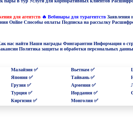
к пары в тур
Услуги для корпоративных клиентов
Расшифро
ения для агентств
🔥 Вебинары для турагентств
Заявления 
ния Online
Способы оплаты
Подписка на рассылку
Расшифро
ак нас найти
Наши награды
Фингарантии
Информация о ст
акансии
Политика защиты и обработки персональных данн
Малайзия ✅
Вьетнам ✅
Япония ✅
Тайвань ✅
Грузия ✅
Армения ✅
Турция ✅
Иордания ✅
Киргизия ✅
Монголия ✅