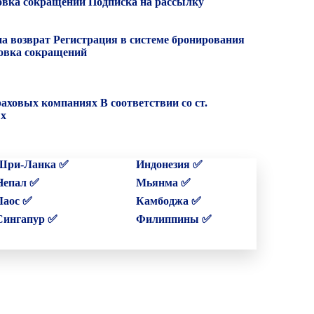
вка сокращений
Подписка на рассылку
на возврат
Регистрация в системе бронирования
вка сокращений
раховых компаниях
В соответствии со ст.
ых
Шри-Ланка ✅
Индонезия ✅
Непал ✅
Мьянма ✅
Лаос ✅
Камбоджа ✅
Сингапур ✅
Филиппины ✅