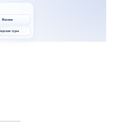
Япония
торские туры