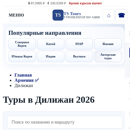
$
87,0965 ₽ ·
€
100,5268 ₽
Архив курсов валют
TS Tours
TS
МЕНЮ
ТУРОПЕРАТОР ПО АЗИИ
Популярные направления
Северная
Китай
ЮАР
Япония
Корея
Авторские
Южная Корея
Индия
Вьетнам
туры
Главная
Армения ✅
Дилижан
Туры в Дилижан 2026