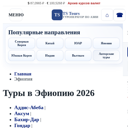
$
87,0965 ₽ ·
€
100,5268 ₽
Архив курсов валют
TS Tours
TS
МЕНЮ
ТУРОПЕРАТОР ПО АЗИИ
Популярные направления
Северная
Китай
ЮАР
Япония
Корея
Авторские
Южная Корея
Индия
Вьетнам
туры
Главная
Эфиопия
Туры в Эфиопию 2026
Аддис-Абеба
|
Аксум
|
Бахир-Дар
|
Гондар
|