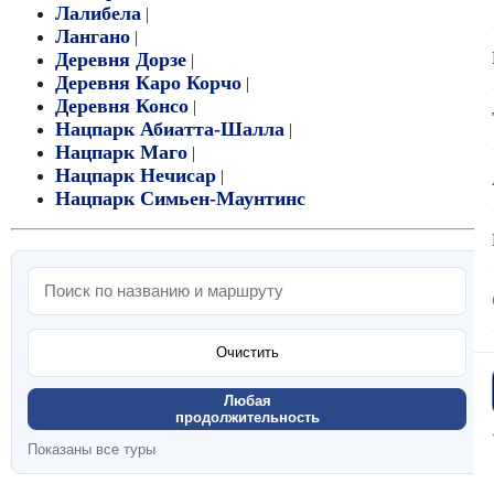
Лалибела
|
Лангано
|
Деревня Дорзе
|
Деревня Каро Корчо
|
Деревня Консо
|
Нацпарк Абиатта-Шалла
|
Нацпарк Маго
|
Нацпарк Нечисар
|
Нацпарк Симьен-Маунтинс
Очистить
Любая
продолжительность
Показаны все туры