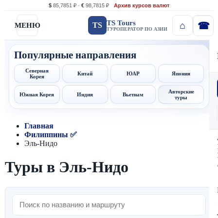
$
85,7851 ₽ ·
€
98,7815 ₽
Архив курсов валют
TS Tours
TS
МЕНЮ
ТУРОПЕРАТОР ПО АЗИИ
Популярные направления
Северная
Китай
ЮАР
Япония
Корея
Авторские
Южная Корея
Индия
Вьетнам
туры
Главная
Филиппины ✅
Эль-Нидо
Туры в Эль-Нидо