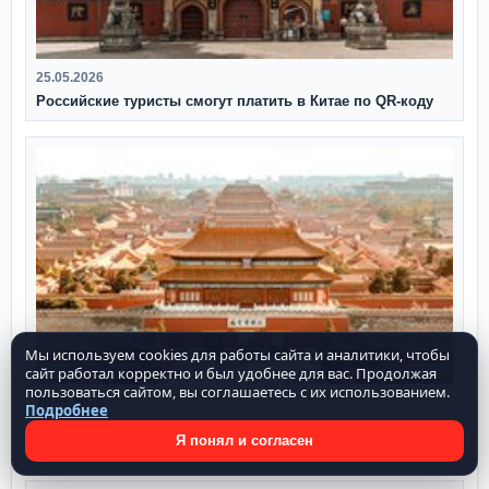
25.05.2026
Российские туристы смогут платить в Китае по QR‑коду
Мы используем cookies для работы сайта и аналитики, чтобы
сайт работал корректно и был удобнее для вас. Продолжая
пользоваться сайтом, вы соглашаетесь с их использованием.
20.05.2026
Подробнее
Китай продлит безвизовый режим с Россией до 31
Я понял и согласен
декабря 2027 г.