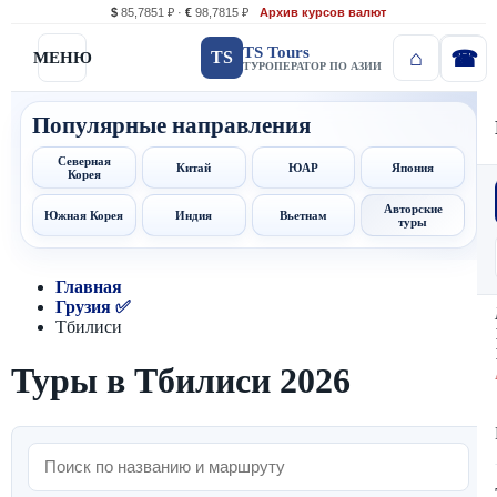
$
85,7851 ₽ ·
€
98,7815 ₽
Архив курсов валют
TS Tours
TS
МЕНЮ
ТУРОПЕРАТОР ПО АЗИИ
Популярные направления
Северная
Китай
ЮАР
Япония
Корея
Авторские
Южная Корея
Индия
Вьетнам
туры
Главная
Грузия ✅
Тбилиси
Туры в Тбилиси 2026