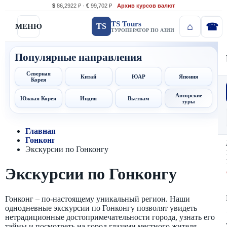
$
86,2922 ₽ ·
€
99,702 ₽
Архив курсов валют
TS Tours
TS
МЕНЮ
ТУРОПЕРАТОР ПО АЗИИ
Популярные направления
Северная
Китай
ЮАР
Япония
Корея
Авторские
Южная Корея
Индия
Вьетнам
туры
Главная
Гонконг
Экскурсии по Гонконгу
Экскурсии по Гонконгу
Гонконг – по-настоящему уникальный регион. Наши
однодневные экскурсии по Гонконгу позволят увидеть
нетрадиционные достопримечательности города, узнать его
тайны и посмотреть на город глазами местного жителя.