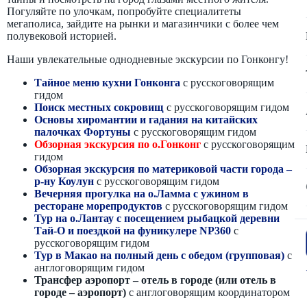
Погуляйте по улочкам, попробуйте специалитеты
мегаполиса, зайдите на рынки и магазинчики с более чем
полувековой историей.
Наши увлекательные однодневные экскурсии по Гонконгу!
Тайное меню кухни Гонконга
с русскоговорящим
гидом
Поиск местных сокровищ
с русскоговорящим гидом
Основы хиромантии и гадания на китайских
палочках Фортуны
с русскоговорящим гидом
Обзорная экскурсия по о.Гонконг
с русскоговорящим
гидом
Обзорная экскурсия по материковой части города –
р-ну Коулун
с русскоговорящим гидом
Вечерняя прогулка на о.Ламма с ужином в
ресторане морепродуктов
с русскоговорящим гидом
Тур на о.Лантау с посещением рыбацкой деревни
Тай-О и поездкой на фуникулере NP360
с
русскоговорящим гидом
Тур в Макао на полный день с обедом (групповая)
с
англоговорящим гидом
Трансфер аэропорт – отель в городе (или отель в
городе – аэропорт)
с англоговорящим координатором