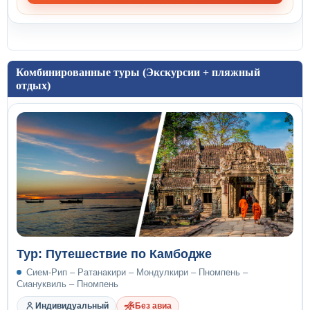
Комбинированные туры (Экскурсии + пляжный
отдых)
Тур: Путешествие по Камбодже
Сием-Рип – Ратанакири – Мондулкири – Пномпень –
Сиануквиль – Пномпень
Индивидуальный
Без авиа