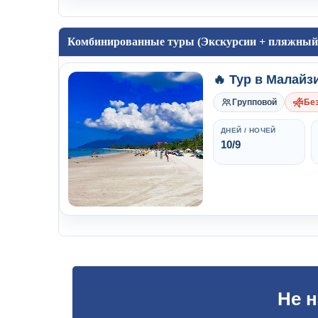
Комбинированные туры (Экскурсии + пляжный
🔥 Тур в Малайз
Групповой
Без
ДНЕЙ / НОЧЕЙ
10/9
Не 