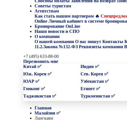
Способы оплаты
Заявления на возврат
Поис
Советы туристам
Агентствам
Как стать нашим партнером
🔥
Спецпредлож
Online
Личный кабинет в системе бронирова
Бронирование OnLine
Наши новости и СПО
О компании
О нашей компании
О нас пишут
Контакты
К
11.2.Закона №132-ФЗ
Реквизиты компании
В
+7 (495) 633-88-00
Перезвонить мне
Китай ✅
Индия ✅
Юж. Корея ✅
Сев. Корея ✅
ЮАР ✅
Узбекистан ✅
Гонконг ✅
Египет ✅
Таджикистан ✅
Туркменистан ✅
Главная
Малайзия ✅
Лангкави