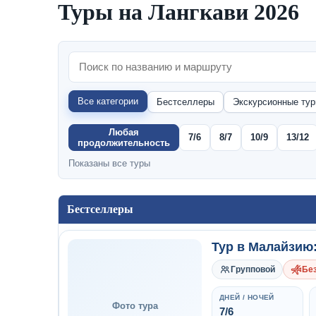
Туры на Лангкави 2026
Все категории
Бестселлеры
Экскурсионные ту
Любая
7/6
8/7
10/9
13/12
продолжительность
Показаны все туры
Бестселлеры
Тур в Малайзию:
Групповой
Без
ДНЕЙ / НОЧЕЙ
Фото тура
7/6