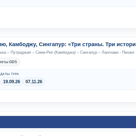
ию, Камбоджу, Сингапур: «Три страны. Три истор
ка – Путраджая – Сием-Реп (Камбоджа) – Сингапур – Лангкави - Пенанг
леты GDS
ДАТЫ ТУРА
19.09.26
07.11.26