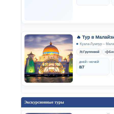
🔥 Тур в Малайз
Куала-Лумпур – Малак
Групповой
Би
ДНЕЙ / НОЧЕЙ
8/7
Экскурсионные туры