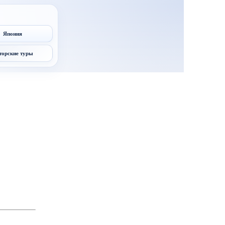
Япония
торские туры