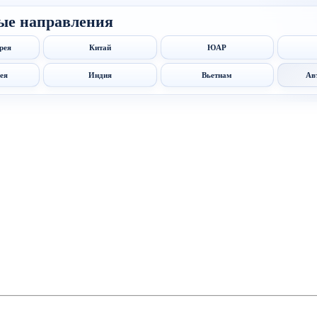
ые направления
рея
Китай
ЮАР
ея
Индия
Вьетнам
Ав