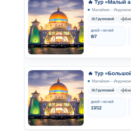
🔥 Тур «Малый 
Малайзия – Индонези
Групповой
Би
ДНЕЙ / НОЧЕЙ
8/7
🔥 Тур «Большо
Малайзия – Индонези
Групповой
Би
ДНЕЙ / НОЧЕЙ
13/12