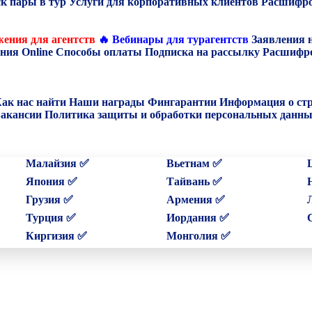
к пары в тур
Услуги для корпоративных клиентов
Расшифро
ения для агентств
🔥 Вебинары для турагентств
Заявления 
ния Online
Способы оплаты
Подписка на рассылку
Расшифро
ак нас найти
Наши награды
Фингарантии
Информация о ст
акансии
Политика защиты и обработки персональных данн
Малайзия ✅
Вьетнам ✅
Япония ✅
Тайвань ✅
Грузия ✅
Армения ✅
Турция ✅
Иордания ✅
Киргизия ✅
Монголия ✅