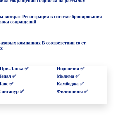
вка сокращений
Подписка на рассылку
на возврат
Регистрация в системе бронирования
вка сокращений
раховых компаниях
В соответствии со ст.
ых
Шри-Ланка ✅
Индонезия ✅
Непал ✅
Мьянма ✅
Лаос ✅
Камбоджа ✅
Сингапур ✅
Филиппины ✅