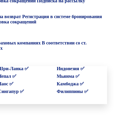
вка сокращений
Подписка на рассылку
на возврат
Регистрация в системе бронирования
вка сокращений
раховых компаниях
В соответствии со ст.
ых
Шри-Ланка ✅
Индонезия ✅
Непал ✅
Мьянма ✅
Лаос ✅
Камбоджа ✅
Сингапур ✅
Филиппины ✅