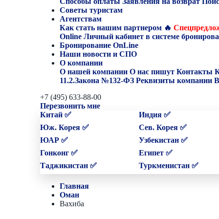
Способы оплаты
Заявления на возврат
Поис
Советы туристам
Агентствам
Как стать нашим партнером
🔥
Спецпредлож
Online
Личный кабинет в системе бронирова
Бронирование OnLine
Наши новости и СПО
О компании
О нашей компании
О нас пишут
Контакты
К
11.2.Закона №132-ФЗ
Реквизиты компании
В
+7 (495) 633-88-00
Перезвонить мне
Китай ✅
Индия ✅
Юж. Корея ✅
Сев. Корея ✅
ЮАР ✅
Узбекистан ✅
Гонконг ✅
Египет ✅
Таджикистан ✅
Туркменистан ✅
Главная
Оман
Вахиба