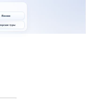
Япония
торские туры