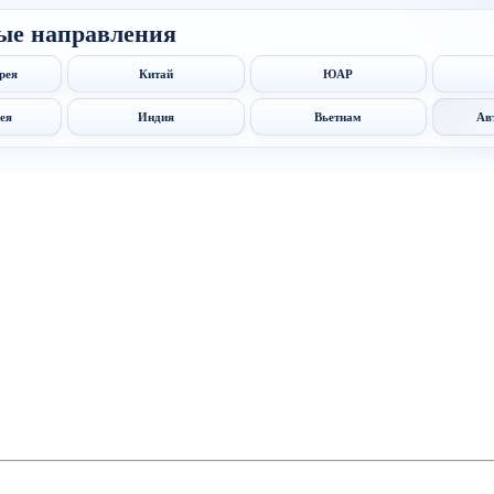
ые направления
рея
Китай
ЮАР
ея
Индия
Вьетнам
Ав