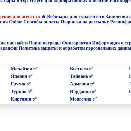
к пары в тур
Услуги для корпоративных клиентов
Расшифро
ения для агентств
🔥 Вебинары для турагентств
Заявления 
ния Online
Способы оплаты
Подписка на рассылку
Расшифро
ак нас найти
Наши награды
Фингарантии
Информация о ст
акансии
Политика защиты и обработки персональных данн
Малайзия ✅
Вьетнам ✅
Япония ✅
Тайвань ✅
Грузия ✅
Армения ✅
Турция ✅
Иордания ✅
Киргизия ✅
Монголия ✅