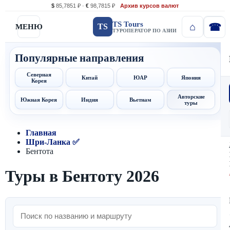
$
85,7851 ₽ ·
€
98,7815 ₽
Архив курсов валют
TS Tours
TS
МЕНЮ
ТУРОПЕРАТОР ПО АЗИИ
Популярные направления
Северная
Китай
ЮАР
Япония
Корея
Авторские
Южная Корея
Индия
Вьетнам
туры
Главная
Шри-Ланка ✅
Бентота
Туры в Бентоту 2026