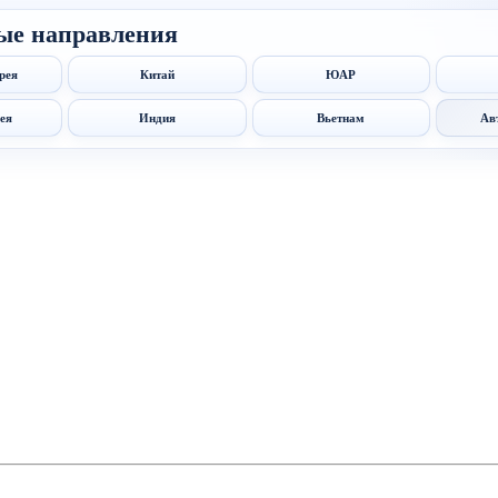
ые направления
рея
Китай
ЮАР
ея
Индия
Вьетнам
Ав