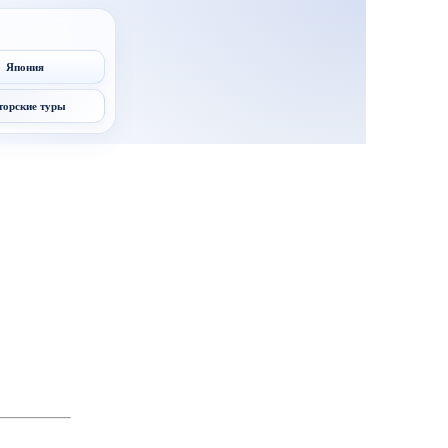
Япония
торские туры