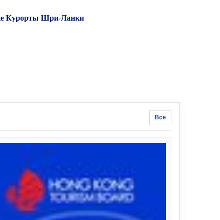
е
Курорты Шри-Ланки
Все