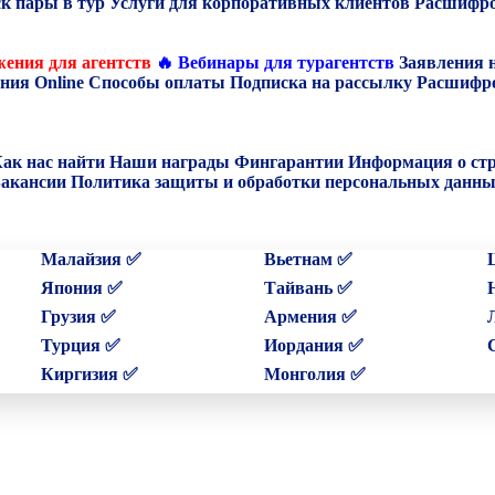
к пары в тур
Услуги для корпоративных клиентов
Расшифро
ения для агентств
🔥 Вебинары для турагентств
Заявления 
ния Online
Способы оплаты
Подписка на рассылку
Расшифро
ак нас найти
Наши награды
Фингарантии
Информация о ст
акансии
Политика защиты и обработки персональных данн
Малайзия ✅
Вьетнам ✅
Япония ✅
Тайвань ✅
Грузия ✅
Армения ✅
Турция ✅
Иордания ✅
Киргизия ✅
Монголия ✅