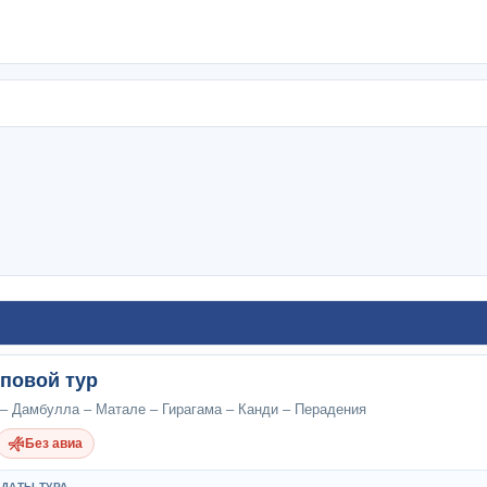
пповой тур
 – Дамбулла – Матале – Гирагама – Канди – Перадения
Без авиа
ДАТЫ ТУРА