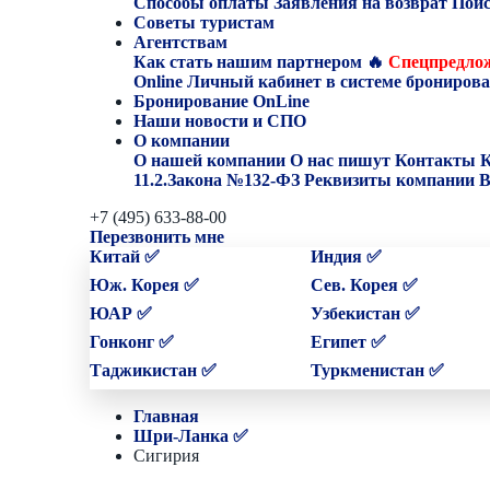
Способы оплаты
Заявления на возврат
Поис
Советы туристам
Агентствам
Как стать нашим партнером
🔥
Спецпредлож
Online
Личный кабинет в системе бронирова
Бронирование OnLine
Наши новости и СПО
О компании
О нашей компании
О нас пишут
Контакты
К
11.2.Закона №132-ФЗ
Реквизиты компании
В
+7 (495) 633-88-00
Перезвонить мне
Китай ✅
Индия ✅
Юж. Корея ✅
Сев. Корея ✅
ЮАР ✅
Узбекистан ✅
Гонконг ✅
Египет ✅
Таджикистан ✅
Туркменистан ✅
Главная
Шри-Ланка ✅
Сигирия