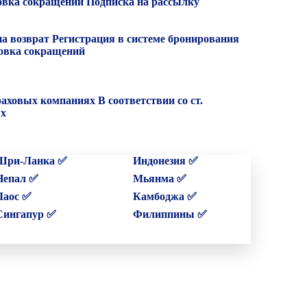
вка сокращений
Подписка на рассылку
на возврат
Регистрация в системе бронирования
вка сокращений
раховых компаниях
В соответствии со ст.
ых
Шри-Ланка ✅
Индонезия ✅
Непал ✅
Мьянма ✅
Лаос ✅
Камбоджа ✅
Сингапур ✅
Филиппины ✅