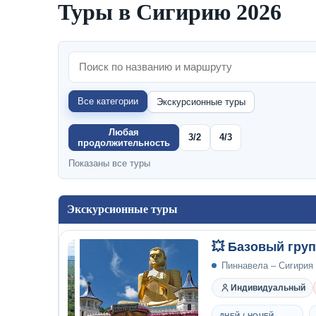
Туры в Сигирию 2026
Все категории
Экскурсионные туры
Любая
3/2
4/3
продолжительность
Показаны все туры
Экскурсионные туры
💥 Базовый гру
Пиннавела – Сигирия
Индивидуальный
ДНЕЙ / НОЧЕЙ