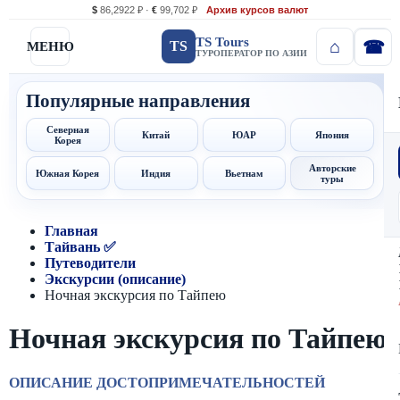
$
86,2922 ₽ ·
€
99,702 ₽
Архив курсов валют
TS Tours
TS
МЕНЮ
ТУРОПЕРАТОР ПО АЗИИ
Популярные направления
Северная
Китай
ЮАР
Япония
Корея
Авторские
Южная Корея
Индия
Вьетнам
туры
Главная
Тайвань ✅
Путеводители
Экскурсии (описание)
Ночная экскурсия по Тайпею
Ночная экскурсия по Тайпею
ОПИСАНИЕ ДОСТОПРИМЕЧАТЕЛЬНОСТЕЙ