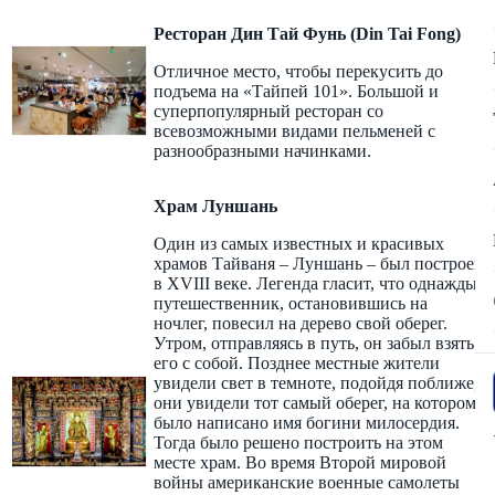
Ресторан Дин Тай Фунь (Din Tai Fong)
Отличное место, чтобы перекусить до
подъема на «Тайпей 101». Большой и
суперпопулярный ресторан со
всевозможными видами пельменей с
разнообразными начинками.
Храм Луншань
Один из самых известных и красивых
храмов Тайваня – Луншань – был построен
в XVIII веке. Легенда гласит, что однажды
путешественник, остановившись на
ночлег, повесил на дерево свой оберег.
Утром, отправляясь в путь, он забыл взять
его с собой. Позднее местные жители
увидели свет в темноте, подойдя поближе,
они увидели тот самый оберег, на котором
было написано имя богини милосердия.
Тогда было решено построить на этом
месте храм. Во время Второй мировой
войны американские военные самолеты