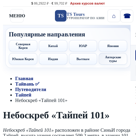
$
86,2922 ₽ ·
€
99,702 ₽
Архив курсов валют
TS Tours
TS
МЕНЮ
ТУРОПЕРАТОР ПО АЗИИ
Популярные направления
Северная
Китай
ЮАР
Япония
Корея
Авторские
Южная Корея
Индия
Вьетнам
туры
Главная
Тайвань ✅
Путеводители
Тайпей
Небоскреб «Тайпей 101»
Небоскреб «Тайпей 101»
Небоскреб «Тайпей 101»
расположен в районе СиньИ города
Тайпей, высота здания составляет 509,2 метра, в здании 101