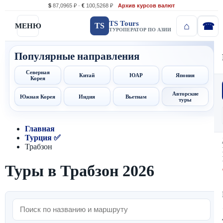
$
87,0965 ₽ ·
€
100,5268 ₽
Архив курсов валют
TS Tours
TS
МЕНЮ
ТУРОПЕРАТОР ПО АЗИИ
Популярные направления
Северная
Китай
ЮАР
Япония
Корея
Авторские
Южная Корея
Индия
Вьетнам
туры
Главная
Турция ✅
Трабзон
Туры в Трабзон 2026