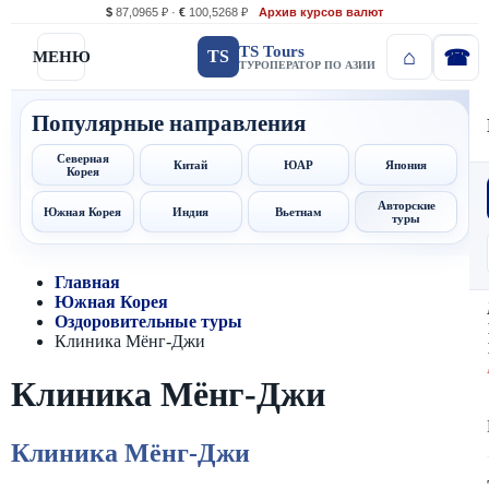
$
87,0965 ₽ ·
€
100,5268 ₽
Архив курсов валют
TS Tours
TS
МЕНЮ
ТУРОПЕРАТОР ПО АЗИИ
Популярные направления
Северная
Китай
ЮАР
Япония
Корея
Авторские
Южная Корея
Индия
Вьетнам
туры
Главная
Южная Корея
Оздоровительные туры
Клиника Мёнг-Джи
Клиника Мёнг-Джи
Клиника Мёнг-Джи