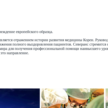
реждение европейского образца.
является отражением истории развития медицины Кореи. Руково
стижения полного выздоровления пациентов. Северанс стремитс
о мира для получения профессиональной помощи наивысшего уров
 это направление.