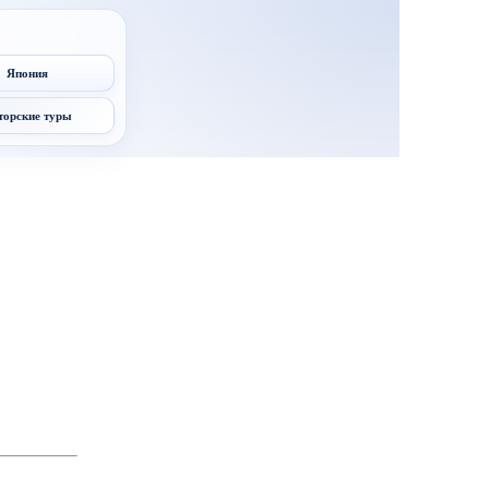
Япония
торские туры