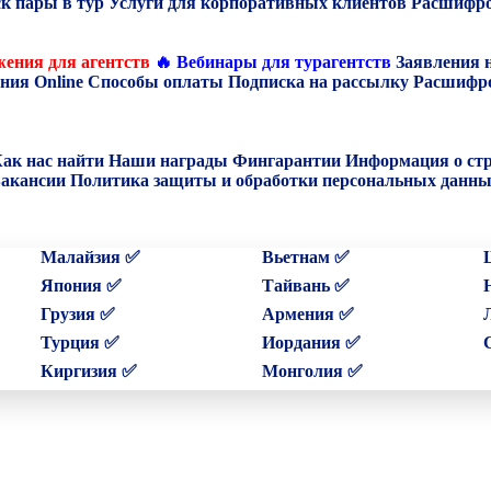
к пары в тур
Услуги для корпоративных клиентов
Расшифро
ения для агентств
🔥 Вебинары для турагентств
Заявления 
ния Online
Способы оплаты
Подписка на рассылку
Расшифро
ак нас найти
Наши награды
Фингарантии
Информация о ст
акансии
Политика защиты и обработки персональных данн
Малайзия ✅
Вьетнам ✅
Япония ✅
Тайвань ✅
Грузия ✅
Армения ✅
Турция ✅
Иордания ✅
Киргизия ✅
Монголия ✅