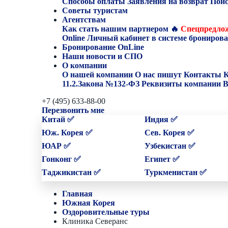
Способы оплаты
Заявления на возврат
Поис
Советы туристам
Агентствам
Как стать нашим партнером
🔥
Спецпредлож
Online
Личный кабинет в системе бронирова
Бронирование OnLine
Наши новости и СПО
О компании
О нашей компании
О нас пишут
Контакты
К
11.2.Закона №132-ФЗ
Реквизиты компании
В
+7 (495) 633-88-00
Перезвонить мне
Китай ✅
Индия ✅
Юж. Корея ✅
Сев. Корея ✅
ЮАР ✅
Узбекистан ✅
Гонконг ✅
Египет ✅
Таджикистан ✅
Туркменистан ✅
Главная
Южная Корея
Оздоровительные туры
Клиника Северанс