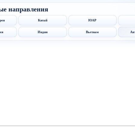
ые направления
рея
Китай
ЮАР
ея
Индия
Вьетнам
Ав