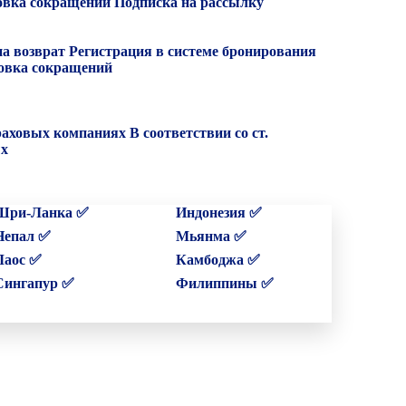
вка сокращений
Подписка на рассылку
на возврат
Регистрация в системе бронирования
вка сокращений
раховых компаниях
В соответствии со ст.
ых
Шри-Ланка ✅
Индонезия ✅
Непал ✅
Мьянма ✅
Лаос ✅
Камбоджа ✅
Сингапур ✅
Филиппины ✅