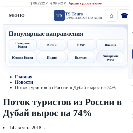
$
86,2922 ₽ ·
€
99,702 ₽
Архив курсов валют
TS Tours
TS
МЕНЮ
ТУРОПЕРАТОР ПО АЗИИ
Популярные направления
Северная
Китай
ЮАР
Япония
Корея
Авторские
Южная Корея
Индия
Вьетнам
туры
Главная
Новости
Поток туристов из России в Дубай вырос на 74%
Поток туристов из России в
Дубай вырос на 74%
14 августа 2018 г.