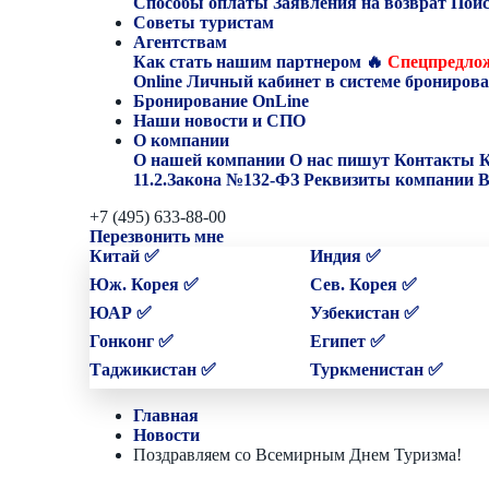
Способы оплаты
Заявления на возврат
Поис
Советы туристам
Агентствам
Как стать нашим партнером
🔥
Спецпредлож
Online
Личный кабинет в системе бронирова
Бронирование OnLine
Наши новости и СПО
О компании
О нашей компании
О нас пишут
Контакты
К
11.2.Закона №132-ФЗ
Реквизиты компании
В
+7 (495) 633-88-00
Перезвонить мне
Китай ✅
Индия ✅
Юж. Корея ✅
Сев. Корея ✅
ЮАР ✅
Узбекистан ✅
Гонконг ✅
Египет ✅
Таджикистан ✅
Туркменистан ✅
Главная
Новости
Поздравляем со Всемирным Днем Туризма!