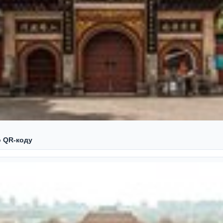
о QR‑коду