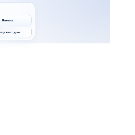
Япония
торские туры