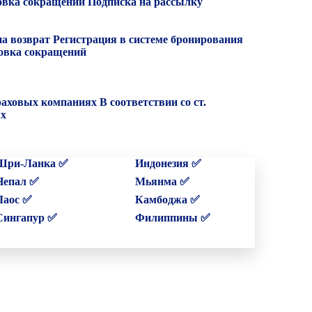
вка сокращений
Подписка на рассылку
на возврат
Регистрация в системе бронирования
вка сокращений
раховых компаниях
В соответствии со ст.
ых
Шри-Ланка ✅
Индонезия ✅
Непал ✅
Мьянма ✅
Лаос ✅
Камбоджа ✅
Сингапур ✅
Филиппины ✅