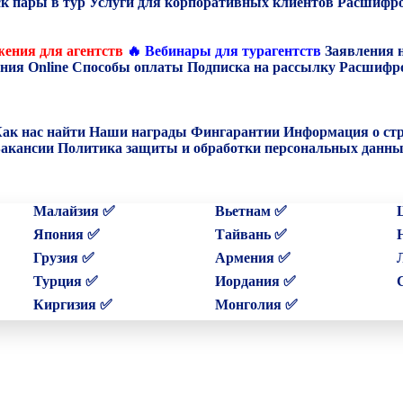
к пары в тур
Услуги для корпоративных клиентов
Расшифро
ения для агентств
🔥 Вебинары для турагентств
Заявления 
ния Online
Способы оплаты
Подписка на рассылку
Расшифро
ак нас найти
Наши награды
Фингарантии
Информация о ст
акансии
Политика защиты и обработки персональных данн
Малайзия ✅
Вьетнам ✅
Япония ✅
Тайвань ✅
Грузия ✅
Армения ✅
Турция ✅
Иордания ✅
Киргизия ✅
Монголия ✅