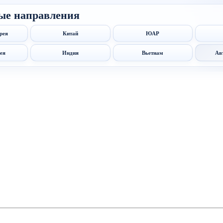
ые направления
рея
Китай
ЮАР
ея
Индия
Вьетнам
Ав