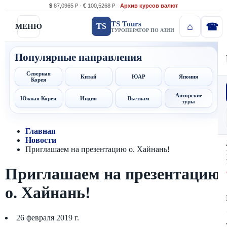
$
87,0965 ₽ ·
€
100,5268 ₽
Архив курсов валют
TS Tours
TS
МЕНЮ
ТУРОПЕРАТОР ПО АЗИИ
Популярные направления
Северная
Китай
ЮАР
Япония
Корея
Авторские
Южная Корея
Индия
Вьетнам
туры
Главная
Новости
Приглашаем на презентацию о. Хайнань!
Приглашаем на презентацию
о. Хайнань!
26 февраля 2019 г.