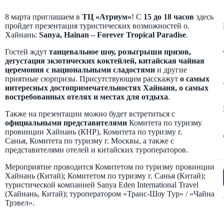
8 марта приглашаем в
ТЦ «Атриум»
! С
15 до 18 часов
здесь
пройдет презентация туристических возможностей о.
Хайнань:
Sanya, Hainan – Forever Tropical Paradise
.
Гостей ждут
танцевальное шоу, розыгрыши призов,
дегустация экзотических коктейлей, китайская чайная
церемония с национальными сладостями
и другие
приятные сюрпризы. Присутствующим расскажут
о самых
интересных достопримечательностях Хайнаня, о самых
востребованных отелях и местах для отдыха
.
Также на презентации можно будет встретиться с
официальными представителями
Комитета по туризму
провинции Хайнань (КНР), Комитета по туризму г.
Санья, Комитета по туризму г. Москвы, а также с
представителями отелей и китайских туроператоров.
Мероприятие проводится Комитетом по туризму провинции
Хайнань (Китай); Комитетом по туризму г. Санья (Китай);
туристической компанией Sanya Eden International Travel
(Хайнань, Китай); туроператором «Транс-Шоу Тур» / «Чайна
Трэвел».