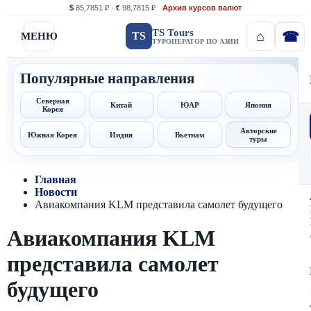
$
85,7851 ₽ ·
€
98,7815 ₽
Архив курсов валют
TS Tours
TS
МЕНЮ
ТУРОПЕРАТОР ПО АЗИИ
Популярные направления
Северная
Китай
ЮАР
Япония
Корея
Авторские
Южная Корея
Индия
Вьетнам
туры
Главная
Новости
Авиакомпания KLM представила самолет будущего
Авиакомпания KLM
представила самолет
будущего