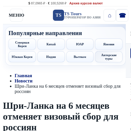
$
87,0965 ₽ ·
€
100,5268 ₽
Архив курсов валют
TS Tours
TS
МЕНЮ
ТУРОПЕРАТОР ПО АЗИИ
Популярные направления
Северная
Китай
ЮАР
Япония
Корея
Авторские
Южная Корея
Индия
Вьетнам
туры
Главная
Новости
Шри-Ланка на 6 месяцев отменяет визовый сбор для
россиян
Шри-Ланка на 6 месяцев
отменяет визовый сбор для
россиян