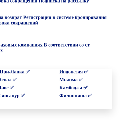
вка сокращений
Подписка на рассылку
на возврат
Регистрация в системе бронирования
вка сокращений
раховых компаниях
В соответствии со ст.
ых
Шри-Ланка ✅
Индонезия ✅
Непал ✅
Мьянма ✅
Лаос ✅
Камбоджа ✅
Сингапур ✅
Филиппины ✅