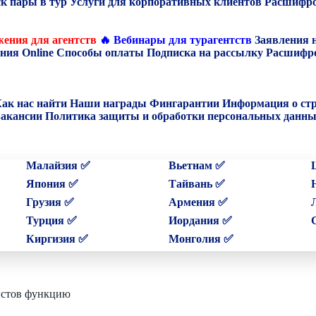
к пары в тур
Услуги для корпоративных клиентов
Расшифро
ения для агентств
🔥 Вебинары для турагентств
Заявления 
ния Online
Способы оплаты
Подписка на рассылку
Расшифро
ак нас найти
Наши награды
Фингарантии
Информация о ст
акансии
Политика защиты и обработки персональных данн
Малайзия ✅
Вьетнам ✅
Япония ✅
Тайвань ✅
Грузия ✅
Армения ✅
Турция ✅
Иордания ✅
Киргизия ✅
Монголия ✅
ристов функцию