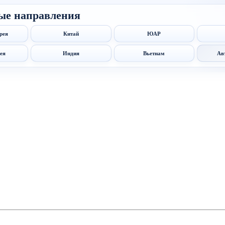
ые направления
рея
Китай
ЮАР
ея
Индия
Вьетнам
Ав