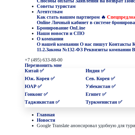
Способы оплаты
Заявления на возврат
Поис
Советы туристам
Агентствам
Как стать нашим партнером
🔥
Спецпредлож
Online
Личный кабинет в системе бронирова
Бронирование OnLine
Наши новости и СПО
О компании
О нашей компании
О нас пишут
Контакты
К
11.2.Закона №132-ФЗ
Реквизиты компании
В
+7 (495) 633-88-00
Перезвонить мне
Китай ✅
Индия ✅
Юж. Корея ✅
Сев. Корея ✅
ЮАР ✅
Узбекистан ✅
Гонконг ✅
Египет ✅
Таджикистан ✅
Туркменистан ✅
Главная
Новости
Google Translate анонсировал удобную для ту