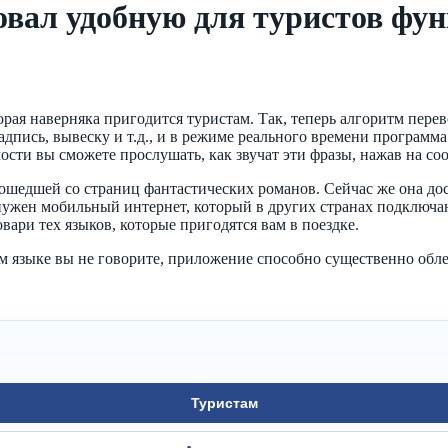
ровал удобную для туристов фу
орая наверняка пригодится туристам. Так, теперь алгоритм пере
надпись, вывеску и т.д., и в режиме реального времени программ
ости вы сможете прослушать, как звучат эти фразы, нажав на с
сошедшей со страниц фантастических романов. Сейчас же она до
ужен мобильный интернет, который в других странах подключаю
вари тех языков, которые пригодятся вам в поездке.
чем языке вы не говорите, приложение способно существенно обл
Туристам