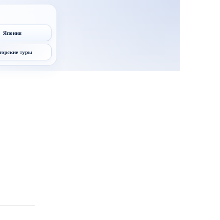
Япония
торские туры