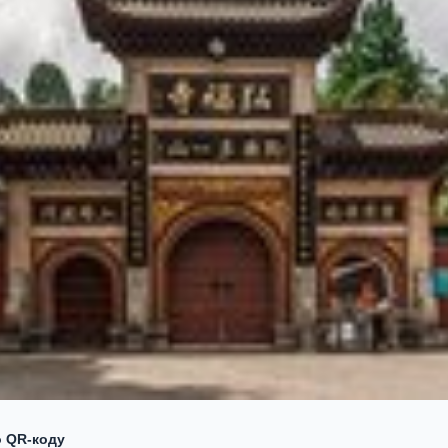
о QR‑коду