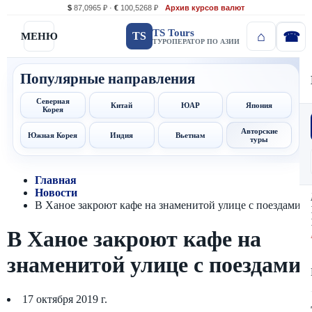
$
87,0965 ₽ ·
€
100,5268 ₽
Архив курсов валют
TS Tours
TS
МЕНЮ
ТУРОПЕРАТОР ПО АЗИИ
Популярные направления
Северная
Китай
ЮАР
Япония
Корея
Авторские
Южная Корея
Индия
Вьетнам
туры
Главная
Новости
В Ханое закроют кафе на знаменитой улице с поездами
В Ханое закроют кафе на
знаменитой улице с поездами
17 октября 2019 г.