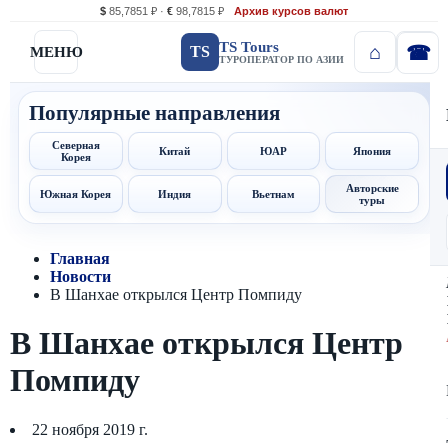
$
85,7851 ₽ ·
€
98,7815 ₽
Архив курсов валют
TS Tours
TS
МЕНЮ
ТУРОПЕРАТОР ПО АЗИИ
Популярные направления
Северная
Китай
ЮАР
Япония
Корея
Авторские
Южная Корея
Индия
Вьетнам
туры
Главная
Новости
В Шанхае открылся Центр Помпиду
В Шанхае открылся Центр
Помпиду
22 ноября 2019 г.