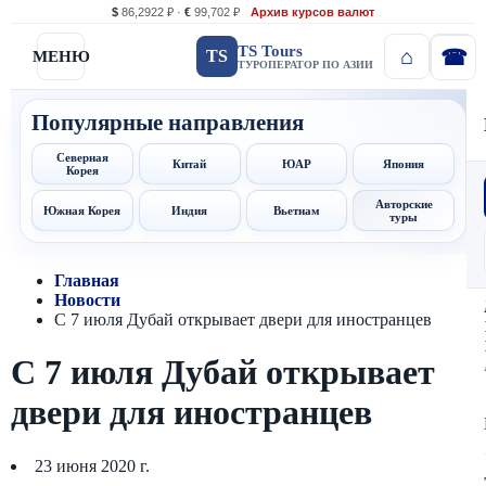
$
86,2922 ₽ ·
€
99,702 ₽
Архив курсов валют
TS Tours
TS
МЕНЮ
ТУРОПЕРАТОР ПО АЗИИ
Популярные направления
Северная
Китай
ЮАР
Япония
Корея
Авторские
Южная Корея
Индия
Вьетнам
туры
Главная
Новости
С 7 июля Дубай открывает двери для иностранцев
С 7 июля Дубай открывает
двери для иностранцев
23 июня 2020 г.