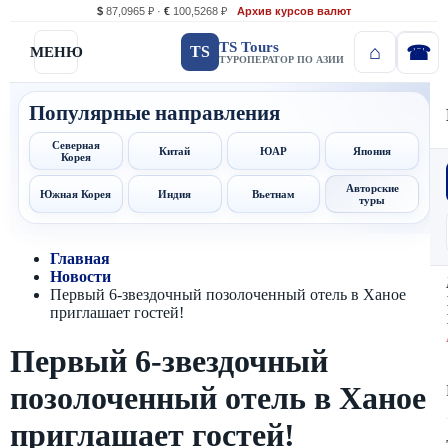
$
87,0965 ₽ ·
€
100,5268 ₽
Архив курсов валют
TS Tours
TS
МЕНЮ
ТУРОПЕРАТОР ПО АЗИИ
Популярные направления
Северная
Китай
ЮАР
Япония
Корея
Авторские
Южная Корея
Индия
Вьетнам
туры
Главная
Новости
Первый 6-звездочный позолоченный отель в Ханое
приглашает гостей!
Первый 6-звездочный
позолоченный отель в Ханое
приглашает гостей!