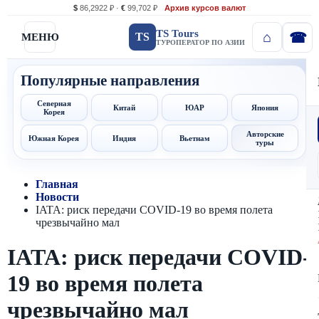
$
86,2922 ₽ ·
€
99,702 ₽
Архив курсов валют
TS Tours
TS
МЕНЮ
ТУРОПЕРАТОР ПО АЗИИ
Популярные направления
Северная
Китай
ЮАР
Япония
Корея
Авторские
Южная Корея
Индия
Вьетнам
туры
Главная
Новости
IATA: риск передачи COVID-19 во время полета
чрезвычайно мал
IATA: риск передачи COVID-
19 во время полета
чрезвычайно мал