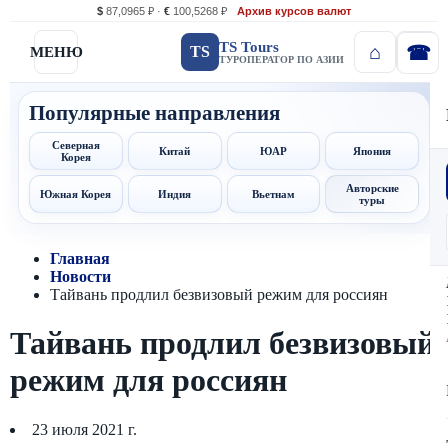
$
87,0965 ₽ ·
€
100,5268 ₽
Архив курсов валют
TS Tours
TS
МЕНЮ
ТУРОПЕРАТОР ПО АЗИИ
Популярные направления
Северная
Китай
ЮАР
Япония
Корея
Авторские
Южная Корея
Индия
Вьетнам
туры
Главная
Новости
Тайвань продлил безвизовый режим для россиян
Тайвань продлил безвизовый
режим для россиян
23 июля 2021 г.