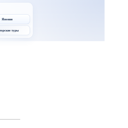
Япония
торские туры