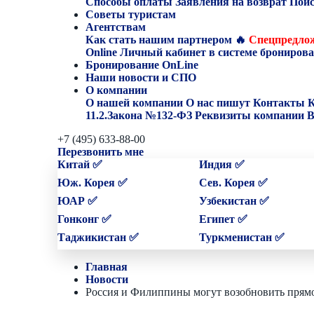
Способы оплаты
Заявления на возврат
Поис
Советы туристам
Агентствам
Как стать нашим партнером
🔥
Спецпредлож
Online
Личный кабинет в системе бронирова
Бронирование OnLine
Наши новости и СПО
О компании
О нашей компании
О нас пишут
Контакты
К
11.2.Закона №132-ФЗ
Реквизиты компании
В
+7 (495) 633-88-00
Перезвонить мне
Китай ✅
Индия ✅
Юж. Корея ✅
Сев. Корея ✅
ЮАР ✅
Узбекистан ✅
Гонконг ✅
Египет ✅
Таджикистан ✅
Туркменистан ✅
Главная
Новости
Россия и Филиппины могут возобновить прям