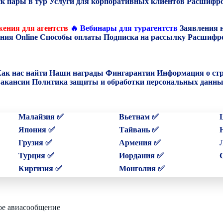
к пары в тур
Услуги для корпоративных клиентов
Расшифро
ения для агентств
🔥 Вебинары для турагентств
Заявления 
ния Online
Способы оплаты
Подписка на рассылку
Расшифро
ак нас найти
Наши награды
Фингарантии
Информация о ст
акансии
Политика защиты и обработки персональных данн
Малайзия ✅
Вьетнам ✅
Япония ✅
Тайвань ✅
Грузия ✅
Армения ✅
Турция ✅
Иордания ✅
Киргизия ✅
Монголия ✅
ое авиасообщение