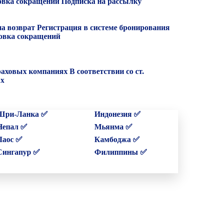
вка сокращений
Подписка на рассылку
на возврат
Регистрация в системе бронирования
вка сокращений
раховых компаниях
В соответствии со ст.
ых
Шри-Ланка ✅
Индонезия ✅
Непал ✅
Мьянма ✅
Лаос ✅
Камбоджа ✅
Сингапур ✅
Филиппины ✅