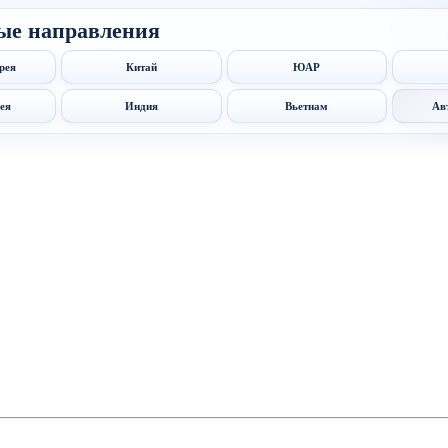
ые направления
рея
Китай
ЮАР
ея
Индия
Вьетнам
Ав