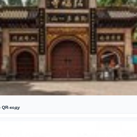
о QR‑коду