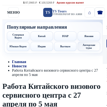
$
87,0965 ₽ ·
€
100,5268 ₽
Архив курсов валют
TS Tours
TS
МЕНЮ
ТУРОПЕРАТОР ПО АЗИИ
Популярные направления
Северная
Китай
ЮАР
Япония
Корея
Авторские
Южная Корея
Индия
Вьетнам
туры
Главная
Новости
Работа Китайского визового сервисного центра с 27
апреля по 5 мая
Работа Китайского визового
сервисного центра с 27
апреля по 5 мая