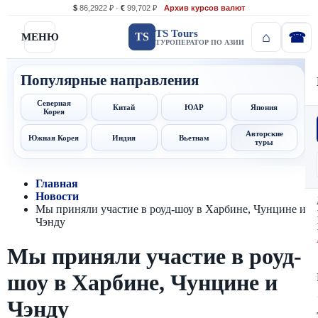
$
86,2922 ₽ ·
€
99,702 ₽
Архив курсов валют
TS Tours
TS
МЕНЮ
ТУРОПЕРАТОР ПО АЗИИ
Популярные направления
Северная
Китай
ЮАР
Япония
Корея
Авторские
Южная Корея
Индия
Вьетнам
туры
Главная
Новости
Мы приняли участие в роуд-шоу в Харбине, Чунцине и
Чэнду
Мы приняли участие в роуд-
шоу в Харбине, Чунцине и
Чэнду