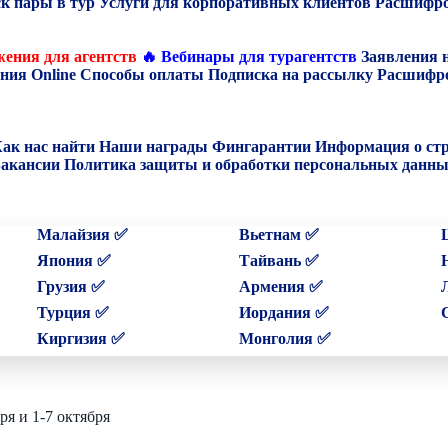
к пары в тур
Услуги для корпоративных клиентов
Расшифро
ения для агентств
🔥 Вебинары для турагентств
Заявления 
ния Online
Способы оплаты
Подписка на рассылку
Расшифро
ак нас найти
Наши награды
Фингарантии
Информация о ст
акансии
Политика защиты и обработки персональных данн
Малайзия ✅
Вьетнам ✅
Япония ✅
Тайвань ✅
Грузия ✅
Армения ✅
Турция ✅
Иордания ✅
Киргизия ✅
Монголия ✅
ря и 1-7 октября