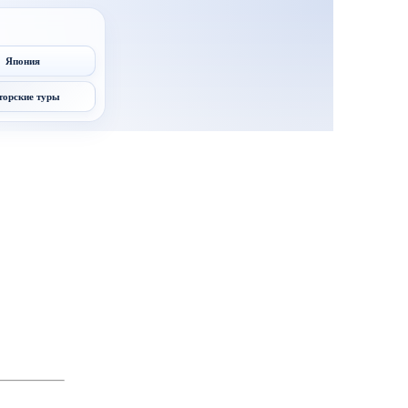
Япония
торские туры