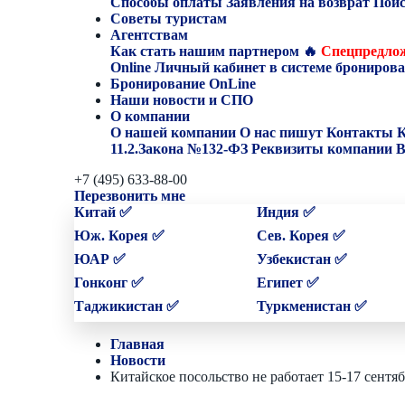
Способы оплаты
Заявления на возврат
Поис
Советы туристам
Агентствам
Как стать нашим партнером
🔥
Спецпредлож
Online
Личный кабинет в системе бронирова
Бронирование OnLine
Наши новости и СПО
О компании
О нашей компании
О нас пишут
Контакты
К
11.2.Закона №132-ФЗ
Реквизиты компании
В
+7 (495) 633-88-00
Перезвонить мне
Китай ✅
Индия ✅
Юж. Корея ✅
Сев. Корея ✅
ЮАР ✅
Узбекистан ✅
Гонконг ✅
Египет ✅
Таджикистан ✅
Туркменистан ✅
Главная
Новости
Китайское посольство не работает 15-17 сентяб