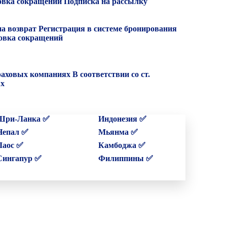
вка сокращений
Подписка на рассылку
на возврат
Регистрация в системе бронирования
вка сокращений
раховых компаниях
В соответствии со ст.
ых
Шри-Ланка ✅
Индонезия ✅
Непал ✅
Мьянма ✅
Лаос ✅
Камбоджа ✅
Сингапур ✅
Филиппины ✅