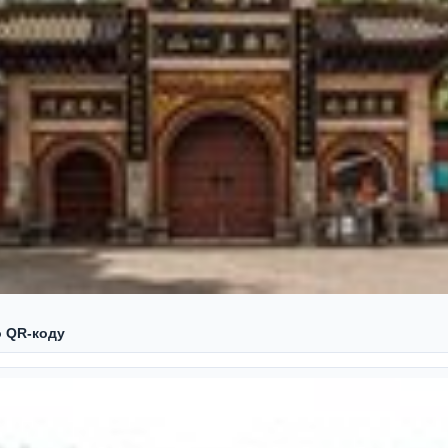
о QR‑коду