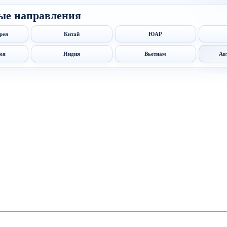
ые направления
рея
Китай
ЮАР
ея
Индия
Вьетнам
Ав