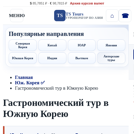
$
85,7851 ₽ ·
€
98,7815 ₽
Архив курсов валют
TS Tours
TS
МЕНЮ
ТУРОПЕРАТОР ПО АЗИИ
Популярные направления
Северная
Китай
ЮАР
Япония
Корея
Авторские
Южная Корея
Индия
Вьетнам
туры
Главная
Юж. Корея ✅
Гастрономический тур в Южную Корею
Гастрономический тур в
Южную Корею