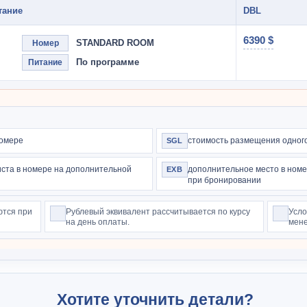
тание
DBL
6390 $
STANDARD ROOM
Номер
По программе
Питание
номере
стоимость размещения одного
SGL
иста в номере на дополнительной
дополнительное место в номе
EXB
при бронировании
ются при
Рублевый эквивалент рассчитывается по курсу
Усло
на день оплаты.
мене
Хотите уточнить детали?