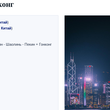
конг
итай
)
 Китай
)
н - Шаолинь - Пекин + Гонконг