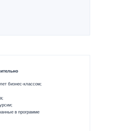
нительно
ет бизнес-классом;
а;
урсии;
азанные в программе