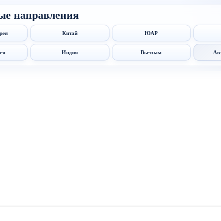
ые направления
рея
Китай
ЮАР
ея
Индия
Вьетнам
Ав