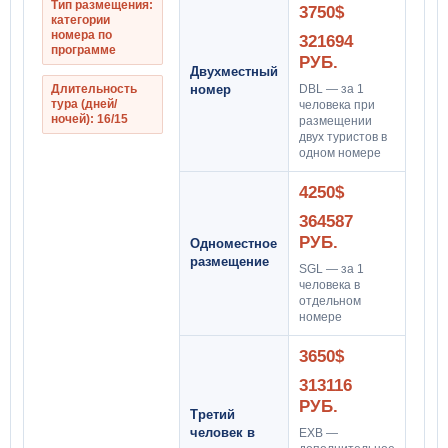
Тип размещения:
3750$
категории
номера по
321694
программе
РУБ.
Двухместный
Длительность
номер
DBL — за 1
тура (дней/
человека при
ночей): 16/15
размещении
двух туристов в
одном номере
4250$
364587
РУБ.
Одноместное
размещение
SGL — за 1
человека в
отдельном
номере
3650$
313116
РУБ.
Третий
человек в
EXB —