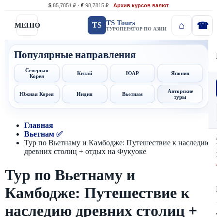
$
85,7851 ₽ ·
€
98,7815 ₽
Архив курсов валют
TS Tours
TS
МЕНЮ
ТУРОПЕРАТОР ПО АЗИИ
Популярные направления
Северная
Китай
ЮАР
Япония
Корея
Авторские
Южная Корея
Индия
Вьетнам
туры
Главная
Вьетнам ✅
Тур по Вьетнаму и Камбодже: Путешествие к наследию
древних столиц + отдых на Фукуоке
Тур по Вьетнаму и
Камбодже: Путешествие к
наследию древних столиц +