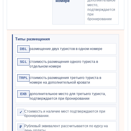
дополнительное
номере
место,
подтверждается
при
бронировании
Типы размещения
размещение двух туристов в одном номере
DBL
стоимость размещения одного туриста в
SGL
отдельном номере
стоимость размещения третьего туриста в
TRPL
номере на дополнительной кровати
дополнительное место для третьего туриста,
EXB
подтверждается при бронировании
Стоимость и наличие мест подтверждаются при
✓
бронировании.
Рублевый эквивалент рассчитывается по курсу на
₽
день оплаты.