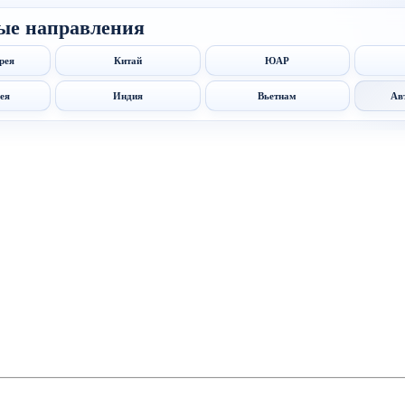
ые направления
рея
Китай
ЮАР
ея
Индия
Вьетнам
Ав