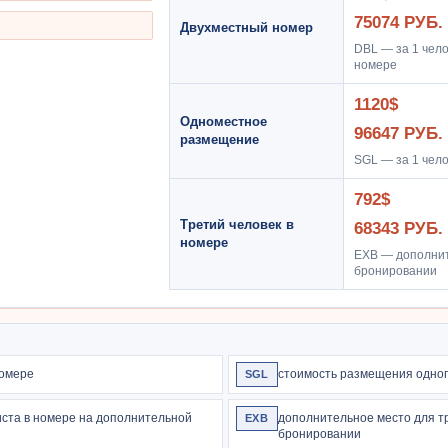
75074 РУБ.
Двухместный номер
DBL — за 1 чело
номере
1120$
Одноместное
96647 РУБ.
размещение
SGL — за 1 чел
792$
Третий человек в
68343 РУБ.
номере
EXB — дополнит
бронировании
номере
стоимость размещения одног
SGL
иста в номере на дополнительной
дополнительное место для тр
EXB
бронировании