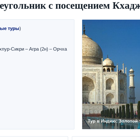
реугольник с посещением Кхад
ные туры
)
хпур-Сикри – Агра (2н) – Орчха
Тур в Индию: Золотой