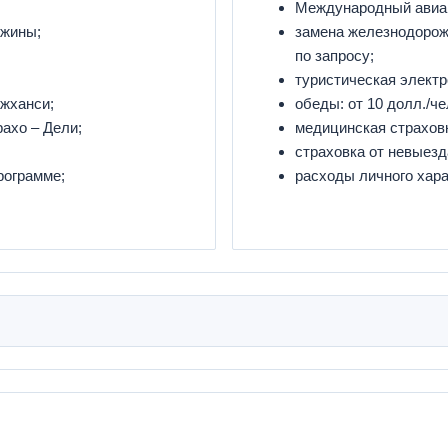
Международный авиап
ужины;
замена железнодорож
по запросу;
туристическая электр
жханси;
обеды: от 10 долл./че
ахо – Дели;
медицинская страхов
страховка от невыезд
рограмме;
расходы личного хар