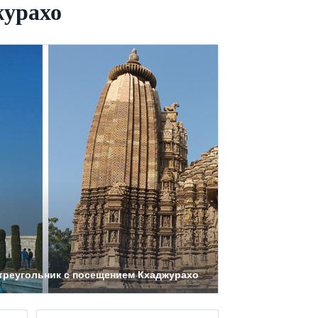
журахо
 треугольник с посещением Кхаджурахо