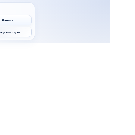
Япония
торские туры