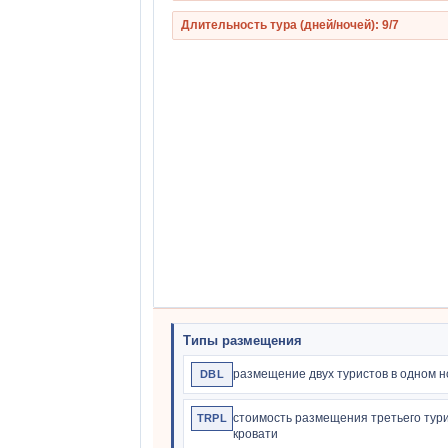
Длительность тура (дней/ночей): 9/7
Типы размещения
размещение двух туристов в одном 
DBL
стоимость размещения третьего тур
TRPL
кровати