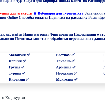
к пары в тур
Услуги для корпоративных клиентов
Расшифро
ения для агентств
🔥 Вебинары для турагентств
Заявления 
ния Online
Способы оплаты
Подписка на рассылку
Расшифро
ак нас найти
Наши награды
Фингарантии
Информация о ст
акансии
Политика защиты и обработки персональных данн
Малайзия ✅
Вьетнам ✅
Япония ✅
Тайвань ✅
Грузия ✅
Армения ✅
Турция ✅
Иордания ✅
Киргизия ✅
Монголия ✅
ием Кхаджурахо