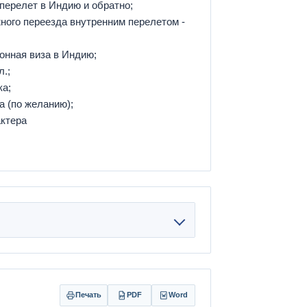
ерелет в Индию и обратно;
ного переезда внутренним перелетом -
онная виза в Индию;
л.;
ка;
а (по желанию);
актера
Печать
PDF
Word