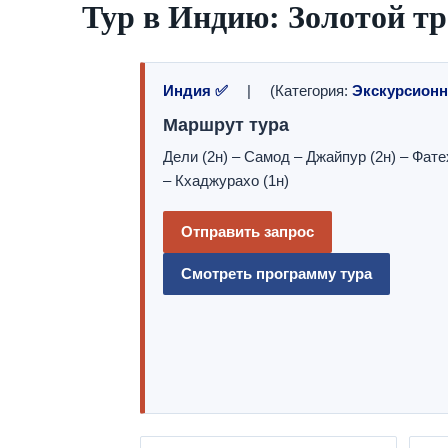
Тур в Индию: Золотой т
Индия ✅
| (Категория:
Экскурсион
Маршрут тура
Дели (2н) – Самод – Джайпур (2н) – Фате
– Кхаджурахо (1н)
Отправить запрос
Смотреть программу тура