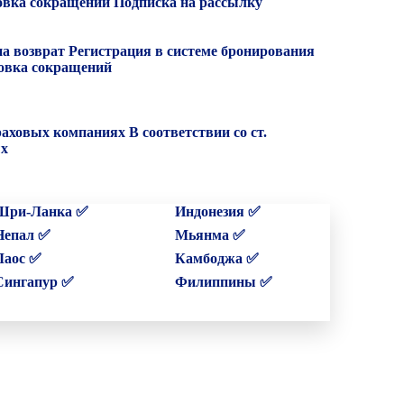
вка сокращений
Подписка на рассылку
на возврат
Регистрация в системе бронирования
вка сокращений
раховых компаниях
В соответствии со ст.
ых
Шри-Ланка ✅
Индонезия ✅
Непал ✅
Мьянма ✅
Лаос ✅
Камбоджа ✅
Сингапур ✅
Филиппины ✅