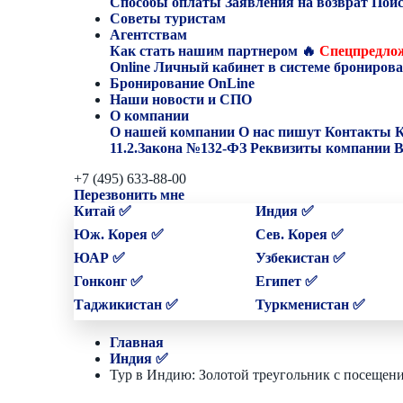
Способы оплаты
Заявления на возврат
Поис
Советы туристам
Агентствам
Как стать нашим партнером
🔥
Спецпредлож
Online
Личный кабинет в системе бронирова
Бронирование OnLine
Наши новости и СПО
О компании
О нашей компании
О нас пишут
Контакты
К
11.2.Закона №132-ФЗ
Реквизиты компании
В
+7 (495) 633-88-00
Перезвонить мне
Китай ✅
Индия ✅
Юж. Корея ✅
Сев. Корея ✅
ЮАР ✅
Узбекистан ✅
Гонконг ✅
Египет ✅
Таджикистан ✅
Туркменистан ✅
Главная
Индия ✅
Тур в Индию: Золотой треугольник с посещен