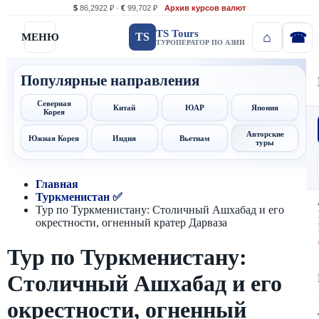
$
86,2922 ₽ ·
€
99,702 ₽
Архив курсов валют
TS Tours
TS
МЕНЮ
ТУРОПЕРАТОР ПО АЗИИ
Популярные направления
Северная
Китай
ЮАР
Япония
Корея
Авторские
Южная Корея
Индия
Вьетнам
туры
Главная
Туркменистан ✅
Тур по Туркменистану: Столичный Ашхабад и его
окрестности, огненный кратер Дарваза
Тур по Туркменистану:
Столичный Ашхабад и его
окрестности, огненный