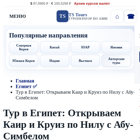
$
87,0965 ₽ ·
€
100,5268 ₽
Архив курсов валют
TS Tours
TS
МЕНЮ
ТУРОПЕРАТОР ПО АЗИИ
Популярные направления
Северная
Китай
ЮАР
Япония
Корея
Авторские
Южная Корея
Индия
Вьетнам
туры
Главная
Египет ✅
Тур в Египет: Открываем Каир и Круиз по Нилу с Абу-
Симбелом
Тур в Египет: Открываем
Каир и Круиз по Нилу с Абу-
Симбелом