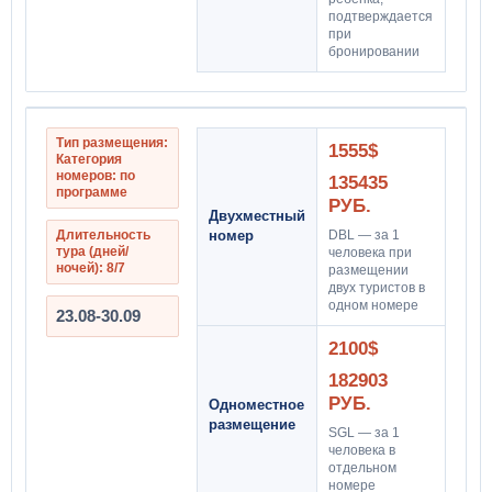
подтверждается
при
бронировании
Тип размещения:
1555$
Категория
номеров: по
135435
программе
РУБ.
Двухместный
Длительность
номер
DBL — за 1
тура (дней/
человека при
ночей): 8/7
размещении
двух туристов в
одном номере
23.08-30.09
2100$
182903
РУБ.
Одноместное
размещение
SGL — за 1
человека в
отдельном
номере