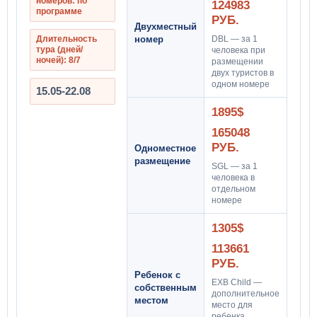
номеров: по
124983
программе
РУБ.
Двухместный
Длительность
номер
DBL — за 1
тура (дней/
человека при
ночей): 8/7
размещении
двух туристов в
одном номере
15.05-22.08
1895$
165048
РУБ.
Одноместное
размещение
SGL — за 1
человека в
отдельном
номере
1305$
113661
РУБ.
Ребенок с
EXB Child —
собственным
дополнительное
местом
место для
ребенка,