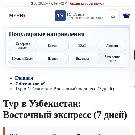
$
86,2922 ₽ ·
€
99,702 ₽
Архив курсов валют
TS Tours
TS
МЕНЮ
ТУРОПЕРАТОР ПО АЗИИ
Популярные направления
Северная
Китай
ЮАР
Япония
Корея
Авторские
Южная Корея
Индия
Вьетнам
туры
Главная
Узбекистан ✅
Тур в Узбекистан: Восточный экспресс (7 дней)
Тур в Узбекистан:
Восточный экспресс (7 дней)