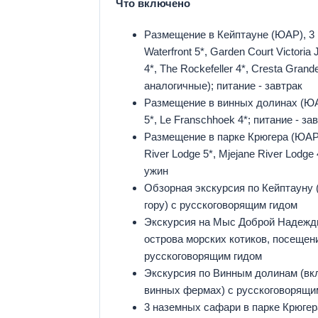
Что включено
Размещение в Кейптауне (ЮАР), 3 
Waterfront 5*, Garden Court Victoria
4*, The Rockefeller 4*, Cresta Grand
аналогичные); питание - завтрак
Размещение в винных долинах (ЮАР
5*, Le Franschhoek 4*; питание - за
Размещение в парке Крюгера (ЮАР)
River Lodge 5*, Mjejane River Lodge 
ужин
Обзорная экскурсия по Кейптауну
гору) с русскоговорящим гидом
Экскурсия на Мыс Доброй Надежды
острова морских котиков, посещен
русскоговорящим гидом
Экскурсия по Винным долинам (вк
винных фермах) с русскоговорящи
3 наземных сафари в парке Крюгер