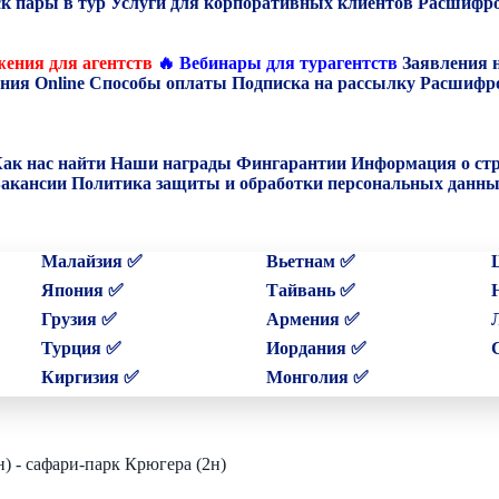
к пары в тур
Услуги для корпоративных клиентов
Расшифро
ения для агентств
🔥 Вебинары для турагентств
Заявления 
ния Online
Способы оплаты
Подписка на рассылку
Расшифро
ак нас найти
Наши награды
Фингарантии
Информация о ст
акансии
Политика защиты и обработки персональных данн
Малайзия ✅
Вьетнам ✅
Япония ✅
Тайвань ✅
Грузия ✅
Армения ✅
Турция ✅
Иордания ✅
Киргизия ✅
Монголия ✅
) - сафари-парк Крюгера (2н)