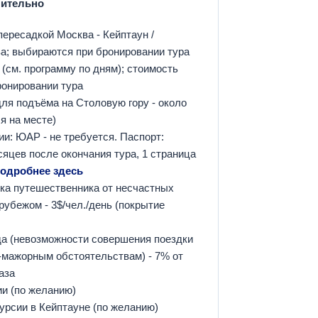
нительно
ересадкой Москва - Кейптаун /
а; выбираются при бронировании тура
(см. программу по дням); стоимость
ронировании тура
ля подъёма на Столовую гору - около
я на месте)
и: ЮАР - не требуется. Паспорт:
сяцев после окончания тура, 1 страница
одробнее здесь
ка путешественника от несчастных
рубежом - 3$/чел./день (покрытие
да (невозможности совершения поездки
-мажорным обстоятельствам) - 7% от
аза
и (по желанию)
урсии в Кейптауне (по желанию)