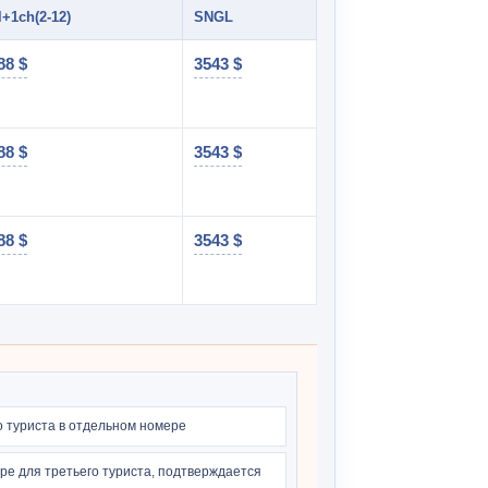
l+1сh(2-12)
SNGL
88 $
3543 $
88 $
3543 $
88 $
3543 $
 туриста в отдельном номере
ре для третьего туриста, подтверждается