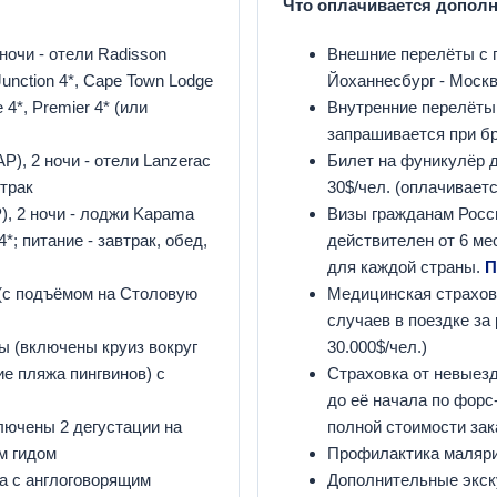
Что оплачивается допол
ночи - отели Radisson
Внешние перелёты с п
 Junction 4*, Cape Town Lodge
Йоханнесбург - Москв
e 4*, Premier 4* (или
Внутренние перелёты 
запрашивается при б
), 2 ночи - отели Lanzerac
Билет на фуникулёр д
втрак
30$/чел. (оплачиваетс
, 2 ночи - лоджи Kapama
Визы гражданам Росси
4*; питание - завтрак, обед,
действителен от 6 ме
для каждой страны.
П
 (с подъёмом на Столовую
Медицинская страхов
случаев в поездке за 
 (включены круиз вокруг
30.000$/чел.)
ие пляжа пингвинов) с
Страховка от невыез
до её начала по форс
лючены 2 дегустации на
полной стоимости зак
м гидом
Профилактика маляри
а с англоговорящим
Дополнительные экск