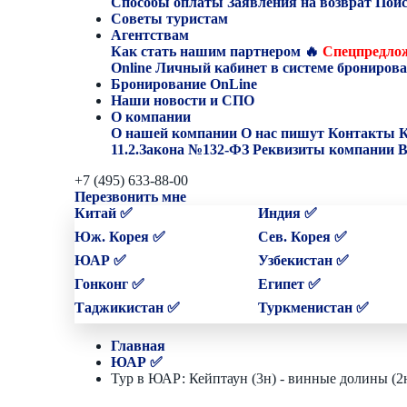
Способы оплаты
Заявления на возврат
Поис
Советы туристам
Агентствам
Как стать нашим партнером
🔥
Спецпредлож
Online
Личный кабинет в системе бронирова
Бронирование OnLine
Наши новости и СПО
О компании
О нашей компании
О нас пишут
Контакты
К
11.2.Закона №132-ФЗ
Реквизиты компании
В
+7 (495) 633-88-00
Перезвонить мне
Китай ✅
Индия ✅
Юж. Корея ✅
Сев. Корея ✅
ЮАР ✅
Узбекистан ✅
Гонконг ✅
Египет ✅
Таджикистан ✅
Туркменистан ✅
Главная
ЮАР ✅
Тур в ЮАР: Кейптаун (3н) - винные долины (2н