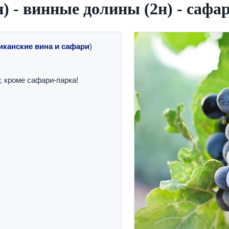
) - винные долины (2н) - сафа
иканские вина и сафари
)
, кроме сафари-парка!