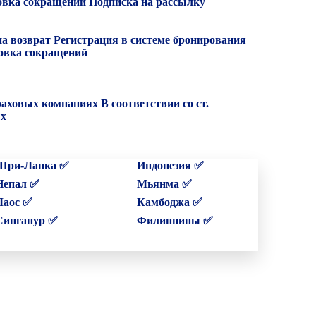
вка сокращений
Подписка на рассылку
на возврат
Регистрация в системе бронирования
вка сокращений
раховых компаниях
В соответствии со ст.
ых
Шри-Ланка ✅
Индонезия ✅
Непал ✅
Мьянма ✅
Лаос ✅
Камбоджа ✅
Сингапур ✅
Филиппины ✅