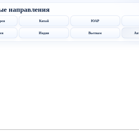
ые направления
рея
Китай
ЮАР
ея
Индия
Вьетнам
Ав