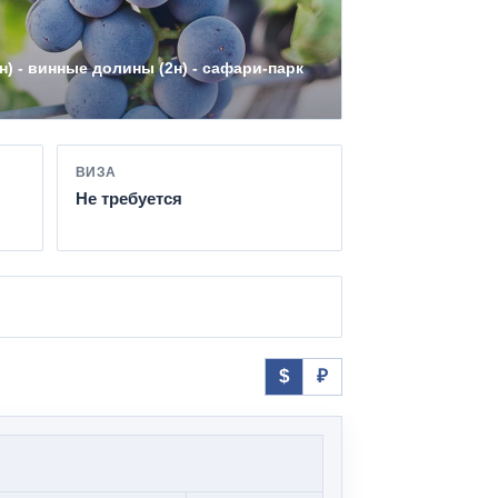
н) - винные долины (2н) - сафари-парк
ВИЗА
Не требуется
$
₽