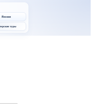
Япония
торские туры