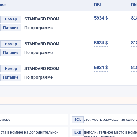
ние
DBL
Db
5934 $
81
STANDARD ROOM
Номер
По программе
Питание
5934 $
81
STANDARD ROOM
Номер
По программе
Питание
5934 $
81
STANDARD ROOM
Номер
По программе
Питание
номере
стоимость размещения одного
SGL
иста в номере на дополнительной
дополнительное место в номе
EXB