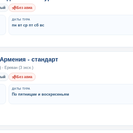
ный
Без авиа
ДАТЫ ТУРА
пн вт ср пт сб вс
-Армения - стандарт
 - Ереван (3 экск.)
ный
Без авиа
ДАТЫ ТУРА
По пятницам и воскресеньям