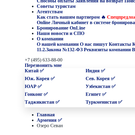
Способы оплаты
Заявления на возврат
Поис
Советы туристам
Агентствам
Как стать нашим партнером
🔥
Спецпредлож
Online
Личный кабинет в системе бронирова
Бронирование OnLine
Наши новости и СПО
О компании
О нашей компании
О нас пишут
Контакты
К
11.2.Закона №132-ФЗ
Реквизиты компании
В
+7 (495) 633-88-00
Перезвонить мне
Китай ✅
Индия ✅
Юж. Корея ✅
Сев. Корея ✅
ЮАР ✅
Узбекистан ✅
Гонконг ✅
Египет ✅
Таджикистан ✅
Туркменистан ✅
Главная
Армения ✅
Озеро Севан