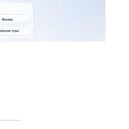
Япония
торские туры