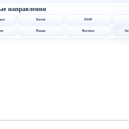
ые направления
рея
Китай
ЮАР
ея
Индия
Вьетнам
Ав