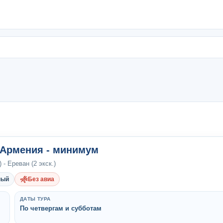
-Армения - минимум
 - Ереван (2 экск.)
ный
Без авиа
ДАТЫ ТУРА
По четвергам и субботам