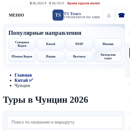
$
86,2922 ₽ ·
€
99,702 ₽
Архив курсов валют
TS Tours
TS
МЕНЮ
ТУРОПЕРАТОР ПО АЗИИ
Популярные направления
Северная
Китай
ЮАР
Япония
Корея
Авторские
Южная Корея
Индия
Вьетнам
туры
Главная
Китай ✅
Чунцин
Туры в Чунцин 2026