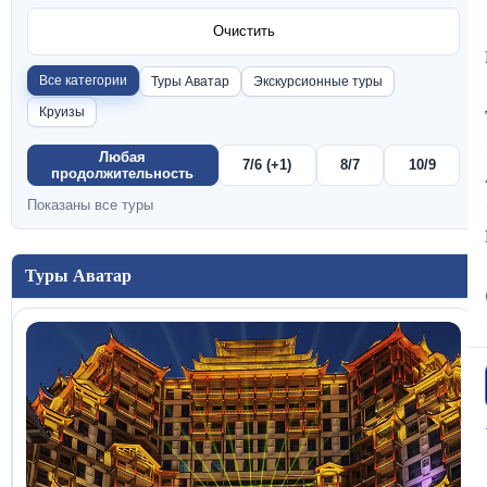
Очистить
Все категории
Туры Аватар
Экскурсионные туры
Круизы
Любая
7/6 (+1)
8/7
10/9
продолжительность
Показаны все туры
Туры Аватар