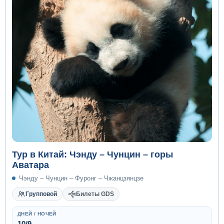
Тур в Китай: Чэнду – Чунцин – горы
Аватара
Чэнду – Чунцин – Фуронг – Чжанцзянцзе
Групповой
Билеты GDS
ДНЕЙ / НОЧЕЙ
10/9