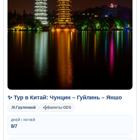
✨ Тур в Китай: Чунцин – Гуйлинь – Яншо
Групповой
Билеты GDS
ДНЕЙ / НОЧЕЙ
8/7